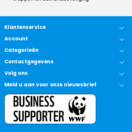
Klantenservice
Account
Categorieën
Contactgegevens
Volg ons
Meld u aan voor onze nieuwsbrief