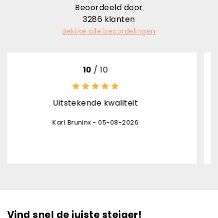
Beoordeeld door
3286
klanten
Bekijke alle beoordelingen
10
/ 10
itstekende kwaliteit
het produc
opvolging leve
rl Bruninx - 05-08-2026
de pakjesdie
Dan
Vind snel de juiste steiger!