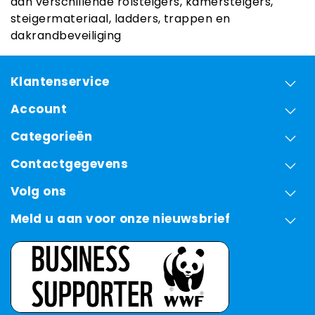
aan verschillende rolsteigers, kamersteigers,
steigermateriaal, ladders, trappen en
dakrandbeveiliging
Klantenservice
Account
Categorieën
Contactgegevens
Volg ons
Meld u aan voor onze nieuwsbrief