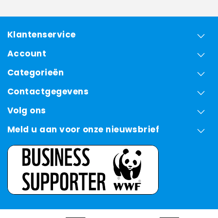
Klantenservice
Account
Categorieën
Contactgegevens
Volg ons
Meld u aan voor onze nieuwsbrief