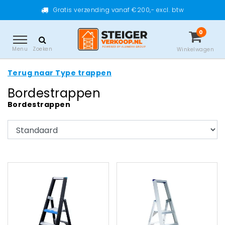
Gratis verzending vanaf €200,- excl. btw
0
Menu
Zoeken
Winkelwagen
Terug naar Type trappen
Bordestrappen
Bordestrappen