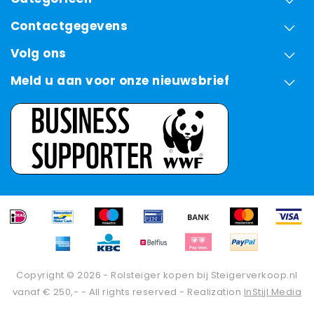
Contactgegevens
Volg ons
Meld u aan voor onze nieuwsbrief
Copyright © 2026 - Rolsteiger kopen bij Steigerverkoop.nl
vanaf € 250,- - All rights reserved - Realization
InStijl Media