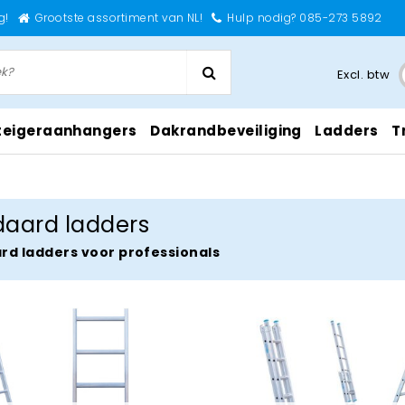
g!
Grootste assortiment van NL!
Hulp nodig? 085-273 5892
Excl. btw
teigeraanhangers
Dakrandbeveiliging
Ladders
T
daard ladders
rd ladders voor professionals