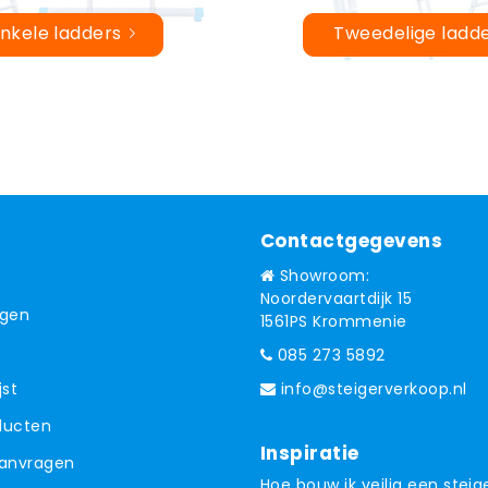
nkele ladders
Tweedelige ladd
Contactgegevens
Showroom:
Noordervaartdijk 15
ngen
1561PS Krommenie
085 273 5892
jst
info@steigerverkoop.nl
oducten
Inspiratie
aanvragen
Hoe bouw ik veilig een steig