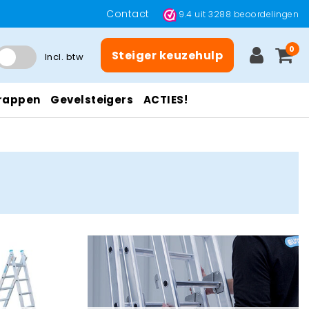
Contact
9.4
uit
3288
beoordelingen
0
Steiger keuzehulp
Incl. btw
rappen
Gevelsteigers
ACTIES!