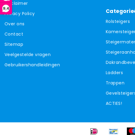
Disclaimer
9,4
Categorie
Privacy Policy
Rolsteigers
Over ons
Kamersteige
Contact
Steigermater
Sitemap
Steigeraanh
Veelgestelde vragen
Dakrandbevei
Gebruikershandleidingen
Ladders
Trappen
Gevelsteiger
ACTIES!