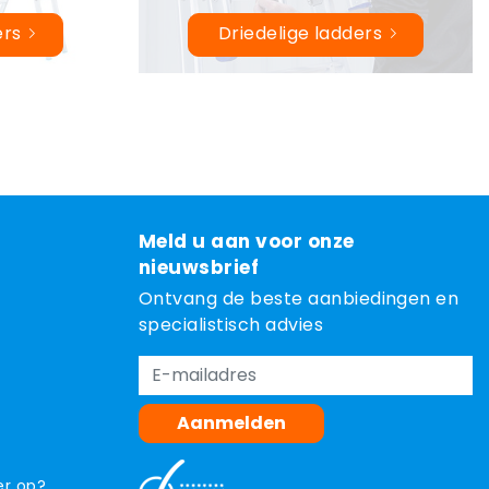
ers
Driedelige ladders
Meld u aan voor onze
nieuwsbrief
Ontvang de beste aanbiedingen en
specialistisch advies
Aanmelden
er op?