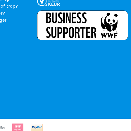
 of trap?
er?
iger