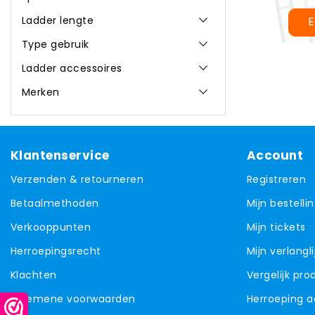
Ladder lengte
E
Type gebruik
Ladder accessoires
Merken
Klantenservice
Account
Verzenden & retourneren
Registreren
Betaalmethoden
Mijn bestelli
Verkooppunten
Mijn tickets
Herroepingsrecht
Mijn verlangli
Klachten
Vergelijk pr
Algemene voorwaarden
Herroeping 