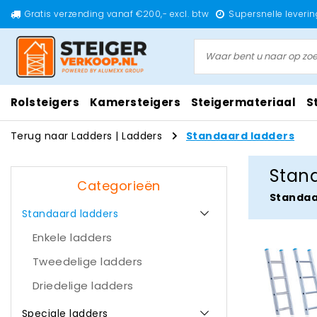
Gratis verzending vanaf €200,- excl. btw
Supersnelle leverin
Rolsteigers
Kamersteigers
Steigermateriaal
S
Terug naar Ladders
|
Ladders
Standaard ladders
Stan
Categorieën
Standaa
Standaard ladders
Enkele ladders
Tweedelige ladders
Driedelige ladders
Speciale ladders