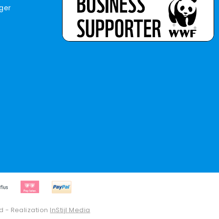
iger
d - Realization
InStijl Media