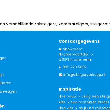
aan verschillende rolsteigers, kamersteigers, steigerm
Contactgegevens
Showroom:
Noordervaartdijk 15
ngen
1561PS Krommenie
085 273 5892
jst
info@steigerverkoop.nl
oducten
Inspiratie
aanvragen
Hoe bouw ik veilig een steig
Kies ik een rolsteiger, ladder
ën
Hoe kies ik de juiste rolsteig