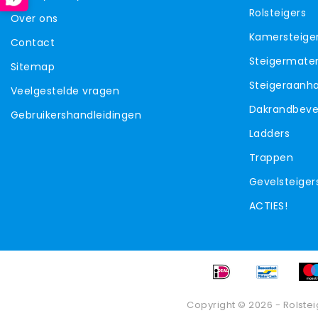
Rolsteigers
Over ons
Kamersteige
Contact
Steigermater
Sitemap
Steigeraanh
Veelgestelde vragen
Dakrandbevei
Gebruikershandleidingen
Ladders
Trappen
Gevelsteiger
ACTIES!
Copyright © 2026 - Rolstei