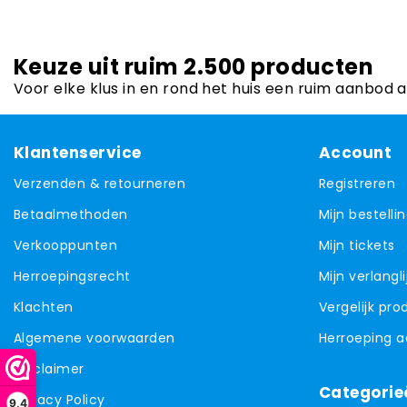
Keuze uit ruim 2.500 producten
Voor elke klus in en rond het huis een ruim aanbod 
Klantenservice
Account
Verzenden & retourneren
Registreren
Betaalmethoden
Mijn bestelli
Verkooppunten
Mijn tickets
Herroepingsrecht
Mijn verlangli
Klachten
Vergelijk pr
Algemene voorwaarden
Herroeping 
Disclaimer
Categorie
Privacy Policy
9,4