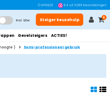
Contact
9.4
uit
3288
beoordelingen
0
Steiger keuzehulp
Incl. btw
rappen
Gevelsteigers
ACTIES!
hoogte )
Semi-professioneel gebruik