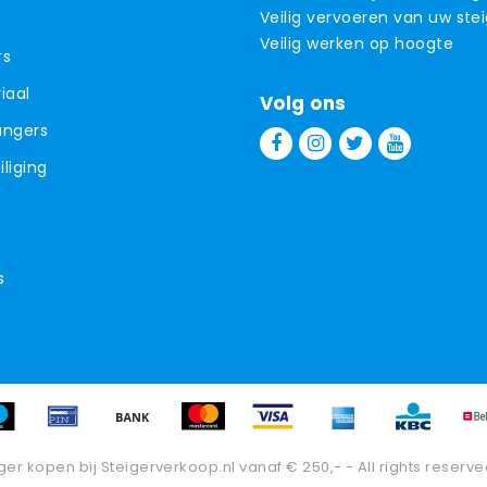
Veilig vervoeren van uw ste
Veilig werken op hoogte
rs
iaal
Volg ons
angers
liging
s
ger kopen bij Steigerverkoop.nl vanaf € 250,- - All rights reserve