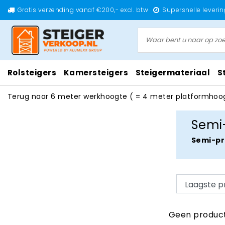
Gratis verzending vanaf €200,- excl. btw
Supersnelle leverin
Rolsteigers
Kamersteigers
Steigermateriaal
S
Terug naar 6 meter werkhoogte ( = 4 meter platformhoo
Semi-
Semi-pr
Geen product