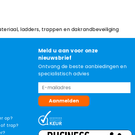
ateriaal, ladders, trappen en dakrandbeveiliging
Meld u aan voor onze
nieuwsbrief
Ontvang de beste aanbiedingen en
specialistisch advies
Aanmelden
er op?
 of trap?
er?