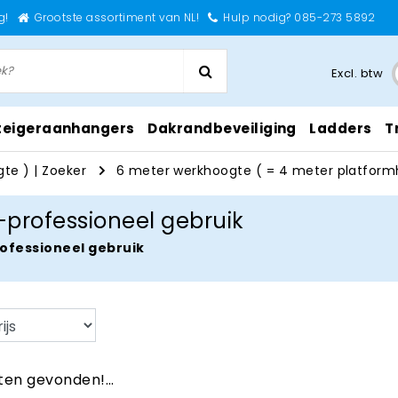
g!
Grootste assortiment van NL!
Hulp nodig? 085-273 5892
Excl. btw
teigeraanhangers
Dakrandbeveiliging
Ladders
T
gte )
|
Zoeker
6 meter werkhoogte ( = 4 meter platform
professioneel gebruik
ofessioneel gebruik
en gevonden!...