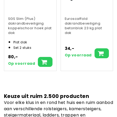
SGS Slim (Plus)
Euroscaffold
dakrandbeveiliging
dakrandbeveiliging
koppelschoor hoek plat
betonblok 23 kg plat
dak
dak
Plat dak
34,-
Set 2 stuks
Op voorraad
80,-
Op voorraad
Keuze uit ruim 2.500 producten
Voor elke klus in en rond het huis een ruim aanbod
aan verschillende rolsteigers, kamersteigers,
steigermateriaal, ladders, trappen en