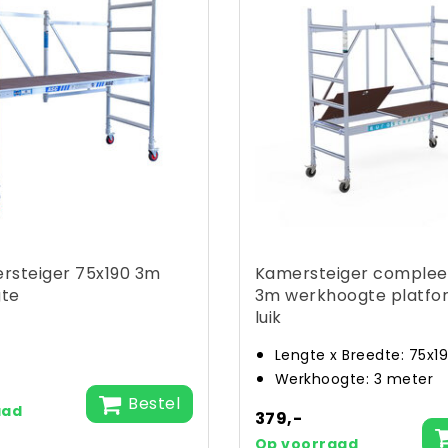
rsteiger 75x190 3m
Kamersteiger complee
te
3m werkhoogte platfo
luik
Lengte x Breedte: 75x1
Werkhoogte: 3 meter
Bestel
aad
379,-
Op voorraad