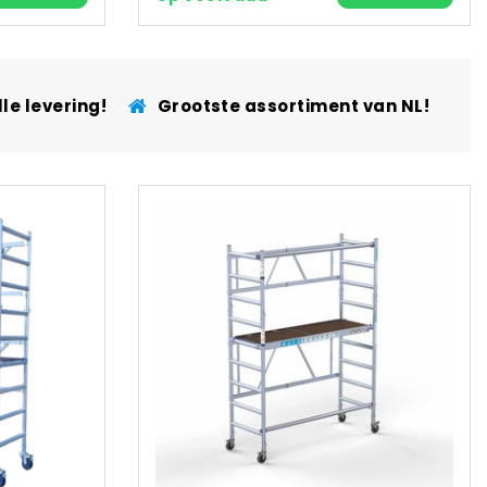
le levering!
Grootste assortiment van NL!