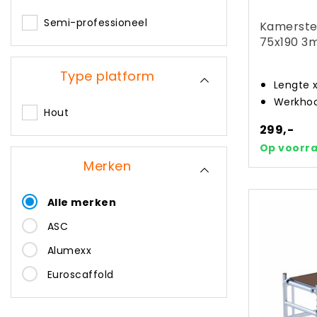
Semi-professioneel
Kamerste
75x190 3
Type platform
Lengte 
Werkhoo
Hout
299,-
Op voorr
Merken
Alle merken
ASC
Alumexx
Euroscaffold