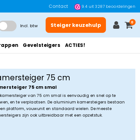
Contact
9.4
uit
3287
beoordelingen
0
Steiger keuzehulp
Incl. btw
rappen
Gevelsteigers
ACTIES!
amersteiger 75 cm
mersteiger 75 cm smal
 kamersteiger van 75 cm smal is eenvoudig en snel op te
wen, en te verplaatsen. De aluminium kamersteigers bestaan
 een platform, vouwunit en standaard wielen. De meeste
ersteigers zijn ook uitbreidbaar met een opzetstuk.