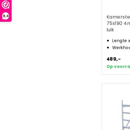
Kamerste
9,4
75x190 4
luik
Lengte 
Werkhoo
489,-
Op voorr