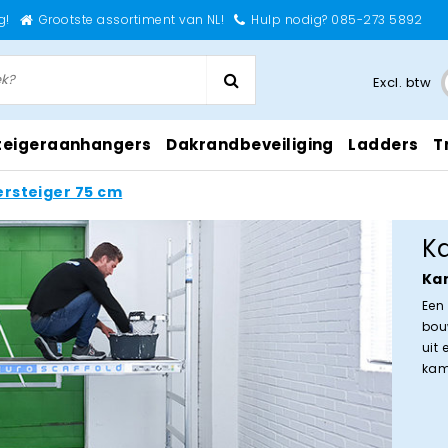
g!
Grootste assortiment van NL!
Hulp nodig? 085-273 5892
Excl. btw
teigeraanhangers
Dakrandbeveiliging
Ladders
T
rsteiger 75 cm
K
Ka
Een
bou
uit
kam