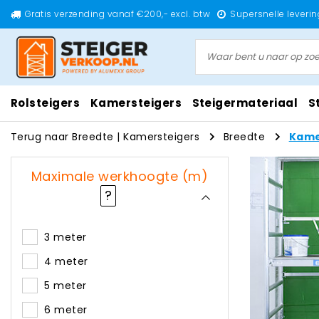
Gratis verzending vanaf €200,- excl. btw
Supersnelle leverin
Rolsteigers
Kamersteigers
Steigermateriaal
S
Terug naar Breedte
|
Kamersteigers
Breedte
Kame
Maximale werkhoogte (m)
?
3 meter
4 meter
5 meter
6 meter