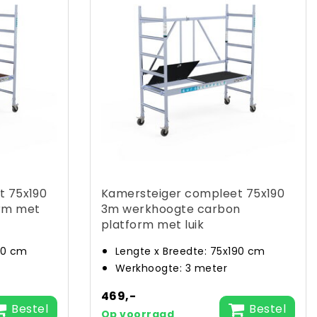
t 75x190
Kamersteiger compleet 75x190
rm met
3m werkhoogte carbon
platform met luik
90 cm
Lengte x Breedte: 75x190 cm
Werkhoogte: 3 meter
469,-
Bestel
Bestel
Op voorraad