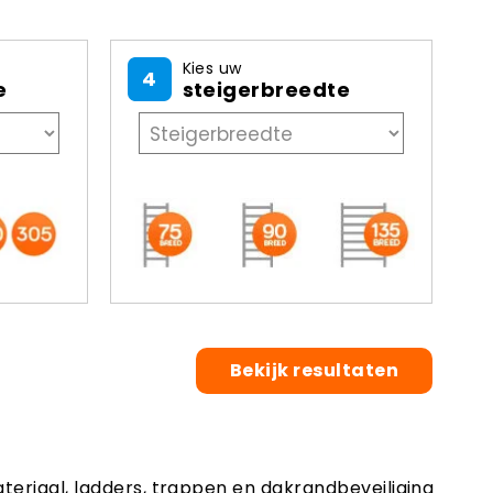
Kies uw
4
e
steigerbreedte
Bekijk resultaten
ateriaal, ladders, trappen en dakrandbeveiliging