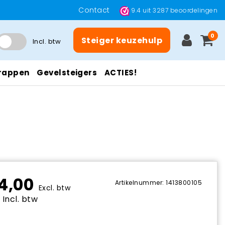
Contact
9.4
uit
3287
beoordelingen
0
Steiger keuzehulp
Incl. btw
rappen
Gevelsteigers
ACTIES!
4,00
Artikelnummer: 1413800105
Excl. btw
 Incl. btw