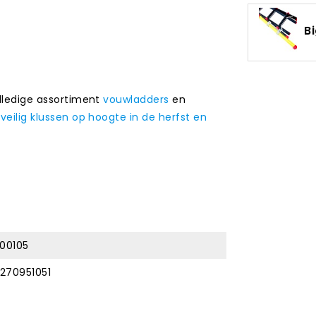
B
olledige assortiment
vouwladders
en
r
veilig klussen op hoogte in de herfst en
800105
270951051