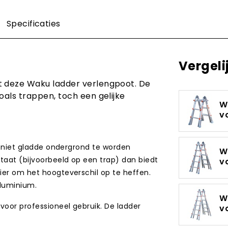
Specificaties
Vergeli
t deze Waku ladder verlengpoot. De
oals trappen, toch een gelijke
W
v
e, niet gladde ondergrond te worden
W
staat (bijvoorbeeld op een trap) dan biedt
v
ier om het hoogteverschil op te heffen.
aluminium.
W
 voor professioneel gebruik. De ladder
v