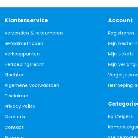
Klantenservice
Account
Verzenden & retourneren
Registreren
Betaalmethoden
Mijn bestelli
Verkooppunten
Mijn tickets
Herroepingsrecht
Mijn verlangli
Klachten
Vergelijk pr
Algemene voorwaarden
Herroeping 
Disclaimer
Categorie
Privacy Policy
Rolsteigers
Over ons
Kamersteige
Contact
Steigermater
Sitemap