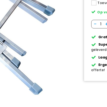
Toevo
Op v
-
Grat
Supe
geleverd
Laag
Erg
offerte!