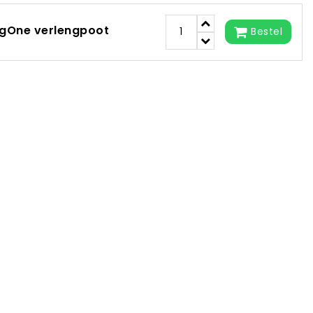
igOne verlengpoot
Bestel