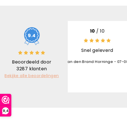
10
/ 10
10
/
9.4
Snel geleverd
Uitstekend
Beoordeeld door
den Brand Horninge - 07-08-2026
Karl Bruninx
3287
klanten
Bekijke alle beoordelingen
9,4