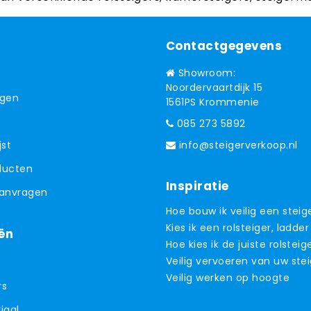
Contactgegevens
Showroom:
Noordervaartdijk 15
ngen
1561PS Krommenie
085 273 5892
jst
info@steigerverkoop.nl
oducten
Inspiratie
aanvragen
Hoe bouw ik veilig een steig
Kies ik een rolsteiger, ladder
ën
Hoe kies ik de juiste rolsteig
Veilig vervoeren van uw ste
Veilig werken op hoogte
rs
iaal