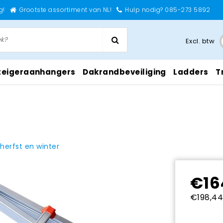
g!
Grootste assortiment van NL!
Hulp nodig? 085-273 5892
Excl. btw
teigeraanhangers
Dakrandbeveiliging
Ladders
T
 herfst en winter
€16
€198,44