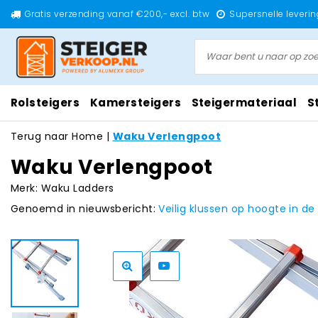
Gratis verzending vanaf €200,- excl. btw
Supersnelle leverin
Rolsteigers
Kamersteigers
Steigermateriaal
S
Terug naar Home
|
Waku Verlengpoot
Waku Verlengpoot
Merk:
Waku Ladders
Genoemd in nieuwsbericht:
Veilig klussen op hoogte in de