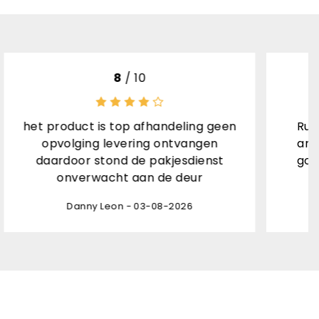
10
/ 10
ing geen
Ruime keuze, goede beschrijving
angen
artikelen, snelle verzending met
dienst
goede informatie, goed verpakt,
eur
kortom een 10!
6
Hilda Kuijper - 03-08-2026