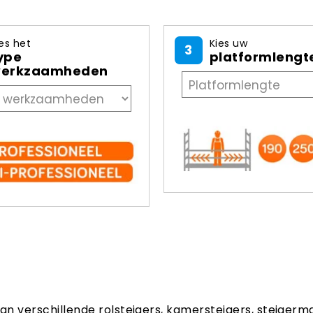
es het
Kies uw
3
ype
platformlengt
erkzaamheden
aan verschillende rolsteigers, kamersteigers, steigerm