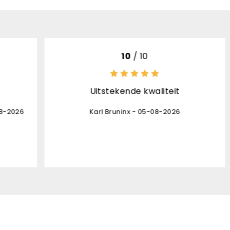
 10
8
/ 10
e kwaliteit
het product is top afhandel
opvolging levering ontv
 - 05-08-2026
daardoor stond de pakjes
onverwacht aan de d
Danny Leon - 03-08-202