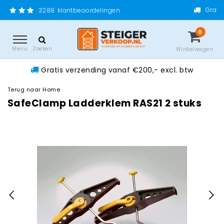
Gratis verzending vanaf €2
ntbeoordelingen
0
Menu
Zoeken
Winkelwagen
Gratis verzending vanaf €200,- excl. btw
Terug naar Home
SafeClamp Ladderklem RAS21 2 stuks