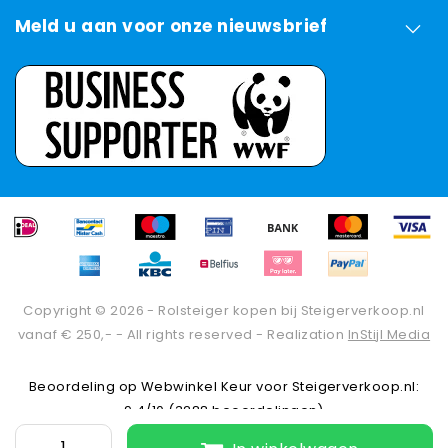
Meld u aan voor onze nieuwsbrief
Copyright © 2026 - Rolsteiger kopen bij Steigerverkoop.nl
vanaf € 250,- - All rights reserved - Realization
InStijl Media
Beoordeling op
Webwinkel Keur
voor Steigerverkoop.nl:
9.4/10 (3288 beoordelingen)