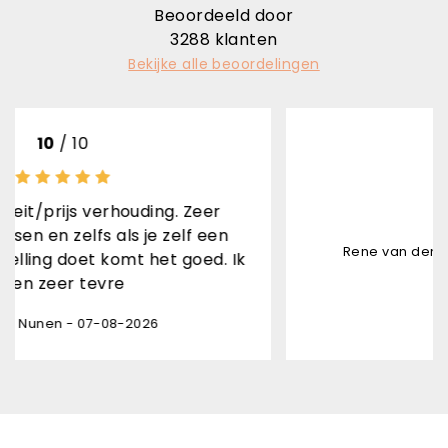
Beoordeeld door
3288
klanten
Bekijke alle beoordelingen
10
/ 10
ouding. Zeer
Snel geleverd
s je zelf een
Rene van den Brand Horninge - 
t het goed. Ik
-2026