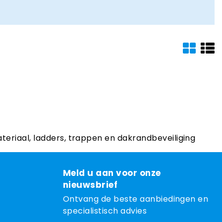
ateriaal, ladders, trappen en dakrandbeveiliging
Meld u aan voor onze
nieuwsbrief
Ontvang de beste aanbiedingen en
specialistisch advies