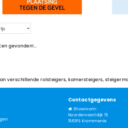
en gevonden!...
aan verschillende rolsteigers, kamersteigers, steigerm
Contactgegevens
Showroom:
Noordervaartdijk 15
ngen
1561PS Krommenie