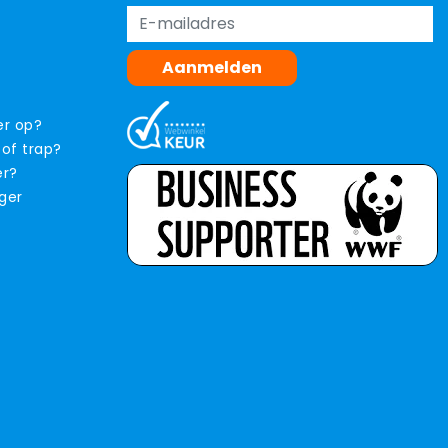
Aanmelden
er op?
 of trap?
er?
iger