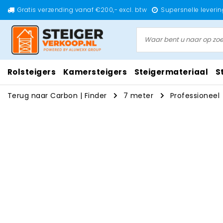
Gratis verzending vanaf €200,- excl. btw
Supersnelle leverin
Rolsteigers
Kamersteigers
Steigermateriaal
S
Terug naar Carbon
|
Finder
7 meter
Professioneel