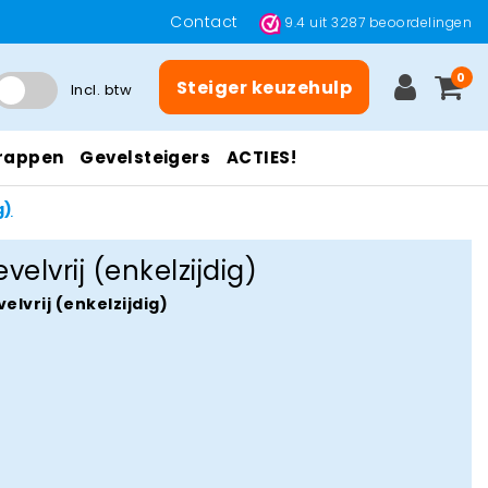
Contact
9.4
uit
3287
beoordelingen
0
Steiger keuzehulp
Incl. btw
rappen
Gevelsteigers
ACTIES!
g)
velvrij (enkelzijdig)
elvrij (enkelzijdig)