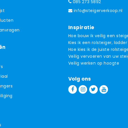
085 273 5892
jst
info@steigerverkoop.nl
oducten
Inspiratie
aanvragen
Hoe bouw ik veilig een steig
Kies ik een rolsteiger, ladder
ën
Hoe kies ik de juiste rolsteig
Veilig vervoeren van uw ste
Veilig werken op hoogte
rs
iaal
Volg ons
angers
liging
s