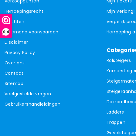
Verkooppunten
Mijn tickets
Herroepingsrecht
Mijn verlangli
Klachten
Vergelijk pr
Algemene voorwaarden
Herroeping 
9,4
Disclaimer
Categorie
Privacy Policy
Rolsteigers
Over ons
Kamersteige
Contact
Steigermater
Sitemap
Steigeraanh
Veelgestelde vragen
Dakrandbevei
Gebruikershandleidingen
Ladders
Trappen
Gevelsteiger