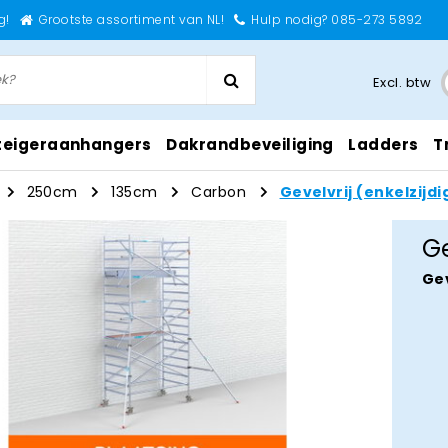
g!
Grootste assortiment van NL!
Hulp nodig? 085-273 5892
Excl. btw
teigeraanhangers
Dakrandbeveiliging
Ladders
T
250cm
135cm
Carbon
Gevelvrij (enkelzijdi
Ge
Gev