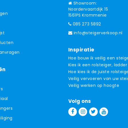
Showroom:
Noordervaartdijk 15
ngen
1561PS Krommenie
085 273 5892
jst
info@steigerverkoop.nl
oducten
Inspiratie
aanvragen
Hoe bouw ik veilig een steig
Kies ik een rolsteiger, ladder
ën
Hoe kies ik de juiste rolsteig
Veilig vervoeren van uw ste
Veilig werken op hoogte
rs
iaal
Volg ons
angers
liging