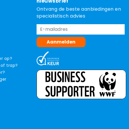
nieuwsbrief
Ontvang de beste aanbiedingen en
specialistisch advies
Aanmelden
er op?
 of trap?
er?
iger