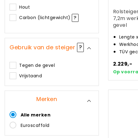
Hout
Rolsteige
?
Carbon (lichtgewicht)
7,2m wer
gevel
Lengte 
Werkhoo
Gebruik van de steiger
?
TÜV gec
2.229,-
Tegen de gevel
Op voorr
Vrijstaand
Merken
Alle merken
Euroscaffold