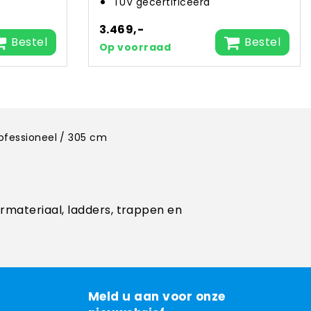
TÜV gecertificeerd
3.469,-
Bestel
Bestel
Op voorraad
rofessioneel / 305 cm
ermateriaal, ladders, trappen en
Meld u aan voor onze