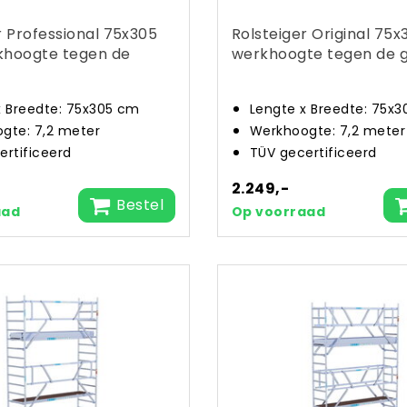
r Professional 75x305
Rolsteiger Original 75
khoogte tegen de
werkhoogte tegen de 
x Breedte: 75x305 cm
Lengte x Breedte: 75x
gte: 7,2 meter
Werkhoogte: 7,2 meter
ertificeerd
TÜV gecertificeerd
2.249,-
Bestel
aad
Op voorraad