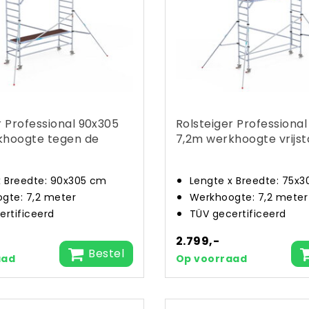
r Professional 90x305
Rolsteiger Professiona
khoogte tegen de
7,2m werkhoogte vrijs
x Breedte: 90x305 cm
Lengte x Breedte: 75x
gte: 7,2 meter
Werkhoogte: 7,2 meter
ertificeerd
TÜV gecertificeerd
2.799,-
Bestel
aad
Op voorraad