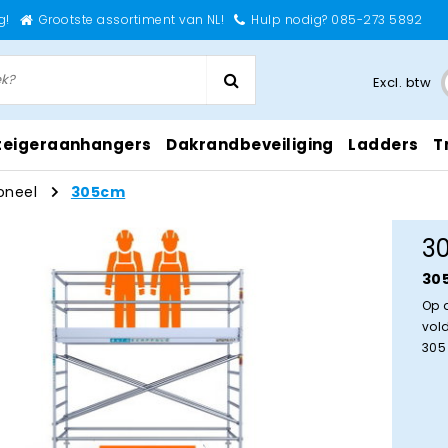
g!
Grootste assortiment van NL!
Hulp nodig? 085-273 5892
Excl. btw
teigeraanhangers
Dakrandbeveiliging
Ladders
T
oneel
305cm
3
30
Op 
vol
305