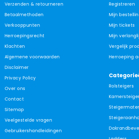
Verzenden & retourneren
Registreren
Betaalmethoden
Mijn bestelli
Verkooppunten
Mijn tickets
Herroepingsrecht
Mijn verlangli
Klachten
Vergelijk pr
Algemene voorwaarden
Herroeping 
Disclaimer
Categorie
Privacy Policy
Rolsteigers
Over ons
Kamersteige
Contact
Steigermater
Sitemap
Steigeraanh
Veelgestelde vragen
Dakrandbevei
Gebruikershandleidingen
Ladders