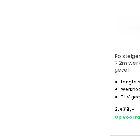
Rolsteige
7,2m wer
gevel
Lengte 
Werkhoo
TÜV gec
2.479,-
Op voorr