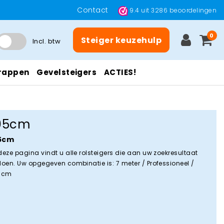
Contact
9.4
uit
3286
beoordelingen
0
Steiger keuzehulp
Incl. btw
rappen
Gevelsteigers
ACTIES!
05cm
5cm
deze pagina vindt u alle rolsteigers die aan uw zoekresultaat
doen. Uw opgegeven combinatie is: 7 meter / Professioneel /
 cm