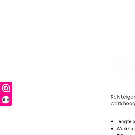
Rolsteige
9,4
werkhoog
Lengte 
Werkhoo