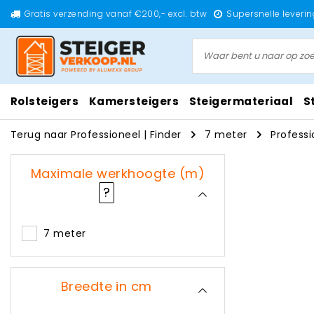
Gratis verzending vanaf €200,- excl. btw
Supersnelle leverin
Rolsteigers
Kamersteigers
Steigermateriaal
S
Terug naar Professioneel
|
Finder
7 meter
Professi
Maximale werkhoogte (m)
?
7 meter
Breedte in cm