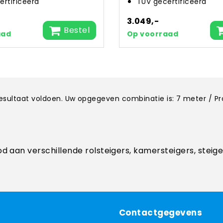
ertificeerd
TÜV gecertificeerd
3.049,-
Bestel
aad
Op voorraad
kresultaat voldoen. Uw opgegeven combinatie is: 7 meter / P
od aan verschillende rolsteigers, kamersteigers, steig
Contactgegevens