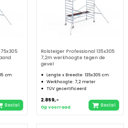
l 75x305
Rolsteiger Professional 135x305
taand
7,2m werkhoogte tegen de
gevel
305 cm
Lengte x Breedte: 135x305 cm
Werkhoogte: 7,2 meter
TÜV gecertificeerd
2.859,-
Bestel
Bestel
Op voorraad