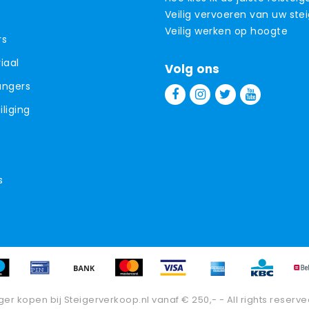
Veilig vervoeren van uw ste
Veilig werken op hoogte
rs
iaal
Volg ons
angers
liging
s
ger kopen bij Steigerverkoop.nl vanaf € 250,- - All rights reserve