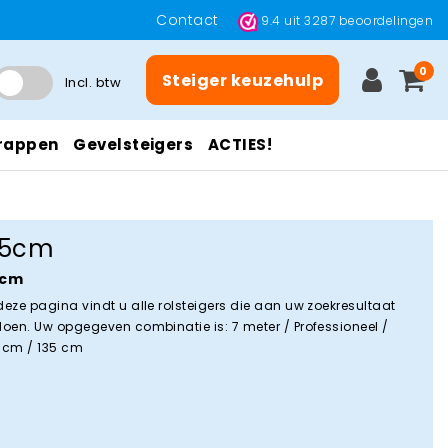
Contact
9.4
uit
3287
beoordelingen
0
Steiger keuzehulp
Incl. btw
rappen
Gevelsteigers
ACTIES!
35cm
5cm
deze pagina vindt u alle rolsteigers die aan uw zoekresultaat
doen. Uw opgegeven combinatie is: 7 meter / Professioneel /
 cm / 135 cm