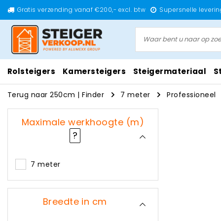
Gratis verzending vanaf €200,- excl. btw
Supersnelle leverin
Rolsteigers
Kamersteigers
Steigermateriaal
S
Terug naar 250cm
|
Finder
7 meter
Professioneel
Maximale werkhoogte (m)
?
7 meter
Breedte in cm