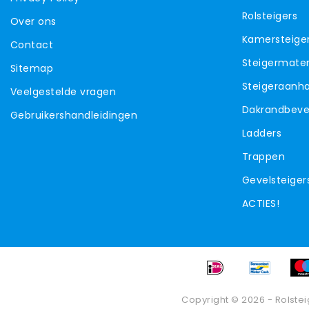
Rolsteigers
Over ons
Kamersteige
Contact
Steigermater
Sitemap
Steigeraanh
Veelgestelde vragen
Dakrandbevei
Gebruikershandleidingen
Ladders
Trappen
Gevelsteiger
ACTIES!
Copyright © 2026 - Rolstei