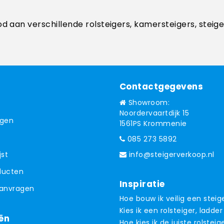
od aan verschillende rolsteigers, kamersteigers, steig
Contactgegevens
Showroom:
Noordervaartdijk 15
ngen
1561PS Krommenie
085 273 5892
jst
info@steigerverkoop.nl
oducten
Inspiratie
aanvragen
Hoe bouw ik veilig een steig
Kies ik een rolsteiger, ladder
ën
Hoe kies ik de juiste rolsteig