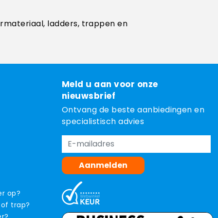
ermateriaal, ladders, trappen en
Meld u aan voor onze
nieuwsbrief
Ontvang de beste aanbiedingen en
specialistisch advies
Aanmelden
er op?
 of trap?
er?