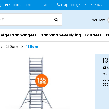
g!
Grootste assortiment van NL!
Hulp nodig? 085-273 5892
Excl. btw
teigeraanhangers
Dakrandbeveiliging
Ladders
T
250cm
135cm
1
13
Op 
vol
250