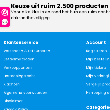
Keuze uit ruim 2.500 producten
Voor elke klus in en rond het huis een ruim aanb
dakrandbeveiliging
9,4
Klantenservice
Account
Verzenden & retourneren
Registreren
Betaalmethoden
Mijn bestelli
Verkooppunten
Mijn tickets
Herroepingsrecht
Mijn verlangli
Klachten
Vergelijk pr
Algemene voorwaarden
Herroeping 
Disclaimer
Categorie
Privacy Policy