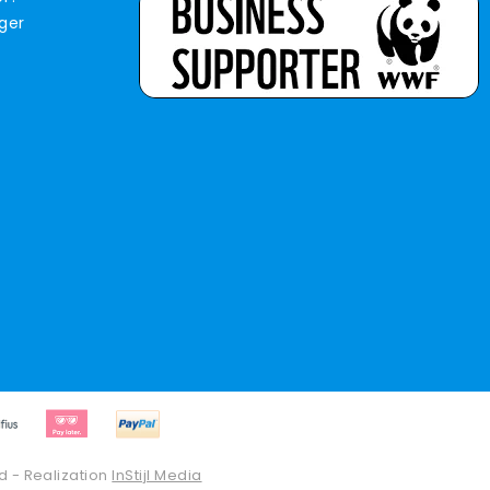
iger
d - Realization
InStijl Media