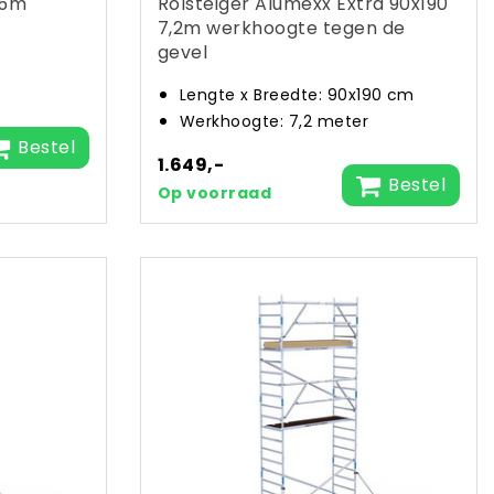
,5m
Rolsteiger Alumexx Extra 90x190
7,2m werkhoogte tegen de
gevel
Lengte x Breedte: 90x190 cm
Werkhoogte: 7,2 meter
Bestel
1.649,-
Bestel
Op voorraad