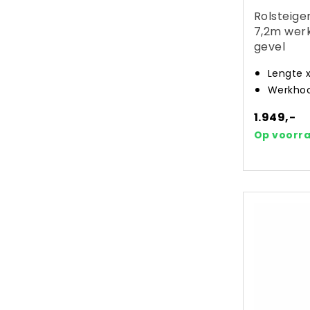
Rolsteige
7,2m wer
gevel
Lengte 
Werkhoo
1.949,-
Op voorr