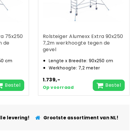
ra 75x250
Rolsteiger Alumexx Extra 90x250
n de
7,2m werkhoogte tegen de
gevel
250 cm
Lengte x Breedte: 90x250 cm
Werkhoogte: 7,2 meter
1.739,-
Bestel
Bestel
Op voorraad
le levering!
Grootste assortiment van NL!