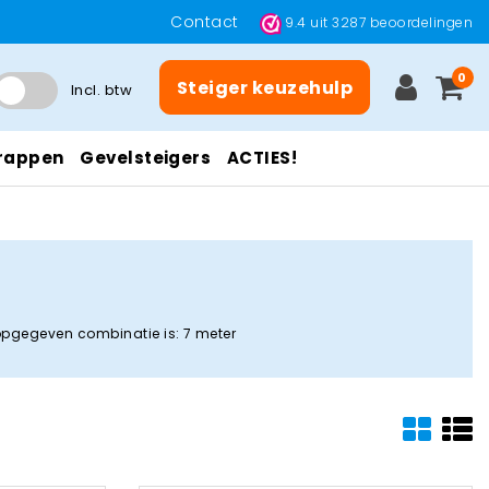
Contact
9.4
uit
3287
beoordelingen
0
Steiger keuzehulp
Incl. btw
rappen
Gevelsteigers
ACTIES!
 opgegeven combinatie is: 7 meter