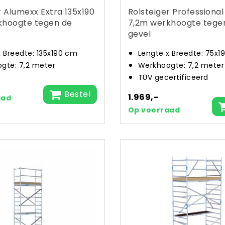
r Alumexx Extra 135x190
Rolsteiger Professional
khoogte tegen de
7,2m werkhoogte tege
gevel
x Breedte: 135x190 cm
Lengte x Breedte: 75x1
gte: 7,2 meter
Werkhoogte: 7,2 meter
TÜV gecertificeerd
Bestel
1.969,-
aad
Op voorraad