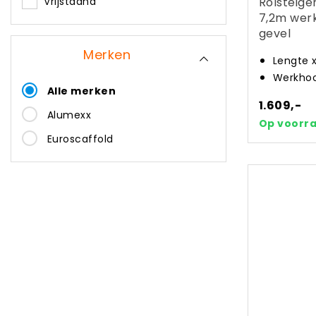
Rolsteige
Vrijstaand
7,2m wer
gevel
Merken
Lengte 
Werkhoo
Alle merken
1.609,-
Alumexx
Op voorr
Euroscaffold