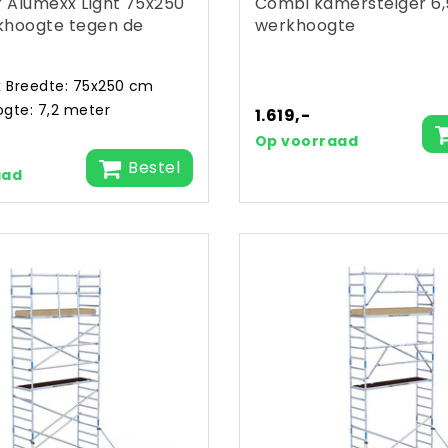
r Alumexx Light 75x250
Combi kamersteiger 6
khoogte tegen de
werkhoogte
x Breedte: 75x250 cm
gte: 7,2 meter
1.619,-
Op voorraad
Bestel
aad