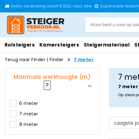
Gratis verzending vanaf €200,- excl. btw
Supersnelle leverin
Rolsteigers
Kamersteigers
Steigermateriaal
S
Terug naar Finder
|
Finder
7 meter
7 me
Maximale werkhoogte (m)
?
7 meter
Op deze p
6 meter
7 meter
8 meter