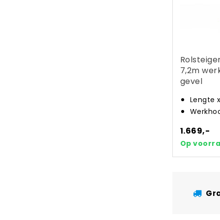
Rolsteige
7,2m wer
gevel
Lengte 
Werkhoo
1.669,-
Op voorr
Gra