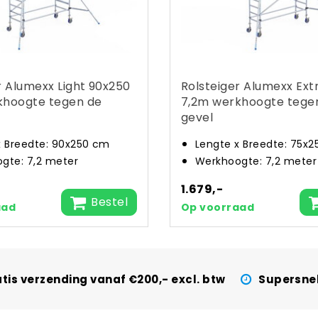
r Alumexx Light 90x250
Rolsteiger Alumexx Ext
khoogte tegen de
7,2m werkhoogte tege
gevel
x Breedte: 90x250 cm
Lengte x Breedte: 75x
gte: 7,2 meter
Werkhoogte: 7,2 meter
1.679,-
Bestel
aad
Op voorraad
tis verzending vanaf €200,- excl. btw
Supersnel