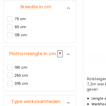
Breedte in cm
75 cm
90 cm
135 cm
Platformlengte in cm
?
190 cm
250 cm
Rolsteige
305 cm
7,2m wer
gevel
Lengte 
Type werkzaamheden
Werkhoo