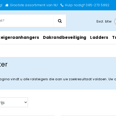
g!
Grootste assortiment van NL!
Hulp nodig? 085-273 5892
Excl. btw
teigeraanhangers
Dakrandbeveiliging
Ladders
T
ter
agina vindt u alle rolsteigers die aan uw zoekresultaat voldoen. Uw