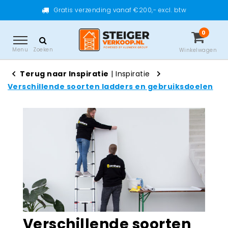
Gratis verzending vanaf €200,- excl. btw
0
Menu
Zoeken
Winkelwagen
Terug naar Inspiratie
|
Inspiratie
Verschillende soorten ladders en gebruiksdoelen
Verschillende soorten