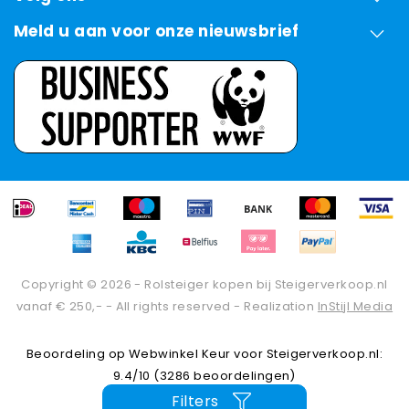
Meld u aan voor onze nieuwsbrief
Copyright © 2026 - Rolsteiger kopen bij Steigerverkoop.nl
vanaf € 250,- - All rights reserved - Realization
InStijl Media
Beoordeling op
Webwinkel Keur
voor Steigerverkoop.nl:
9.4/10 (3286 beoordelingen)
Filters