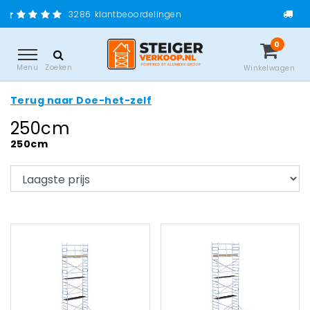
Gratis verzending vanaf
klantbeoordelingen
0
Menu
Zoeken
Winkelwagen
Terug naar Doe-het-zelf
250cm
250cm