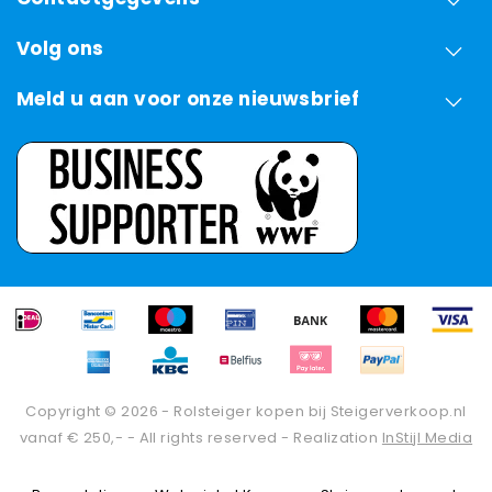
Volg ons
Meld u aan voor onze nieuwsbrief
Copyright © 2026 - Rolsteiger kopen bij Steigerverkoop.nl
vanaf € 250,- - All rights reserved - Realization
InStijl Media