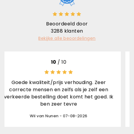
Beoordeeld door
3288
klanten
Bekijke alle beoordelingen
10
/ 10
iteit/prijs verhouding. Zeer
nsen en zelfs als je zelf een
Rene van den
stelling doet komt het goed. Ik
ben zeer tevre
 van Nunen - 07-08-2026