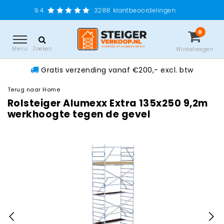
Grati
3288
klantbeoordelingen
0
Menu
Zoeken
Winkelwagen
Gratis verzending vanaf €200,- excl. btw
Terug naar Home
Rolsteiger Alumexx Extra 135x250 9,2m
werkhoogte tegen de gevel