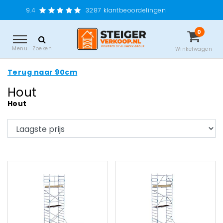
Grat
3287
klantbeoordelingen
0
Menu
Zoeken
Winkelwagen
Terug naar 90cm
Hout
Hout