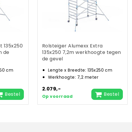
ht 135x250
Rolsteiger Alumexx Extra
n de
135x250 7,2m werkhoogte tegen
de gevel
250 cm
Lengte x Breedte: 135x250 cm
Werkhoogte: 7,2 meter
2.079,-
Bestel
Bestel
Op voorraad