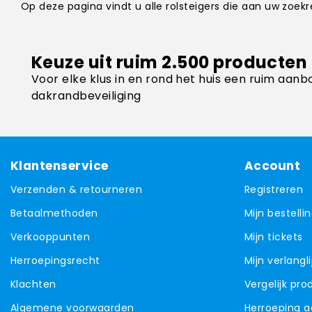
Op deze pagina vindt u alle rolsteigers die aan uw zoe
Keuze uit ruim 2.500 producten
Voor elke klus in en rond het huis een ruim aanb
dakrandbeveiliging
Klantenservice
Account
Verzenden & retourneren
Registreren
Betaalmethoden
Mijn bestelli
Verkooppunten
Mijn tickets
Herroepingsrecht
Mijn verlangli
Klachten
Vergelijk pr
Algemene voorwaarden
Herroeping 