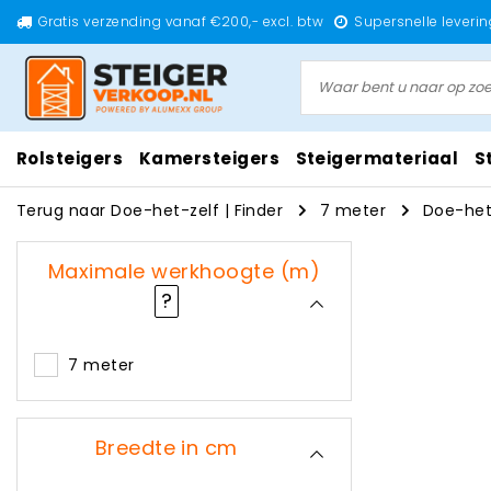
Gratis verzending vanaf €200,- excl. btw
Supersnelle leverin
Rolsteigers
Kamersteigers
Steigermateriaal
S
Terug naar Doe-het-zelf
|
Finder
7 meter
Doe-het
Maximale werkhoogte (m)
?
7 meter
Breedte in cm