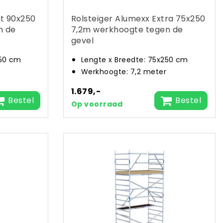
ht 90x250
Rolsteiger Alumexx Extra 75x250
n de
7,2m werkhoogte tegen de
gevel
250 cm
Lengte x Breedte: 75x250 cm
Werkhoogte: 7,2 meter
1.679,-
Bestel
Bestel
Op voorraad