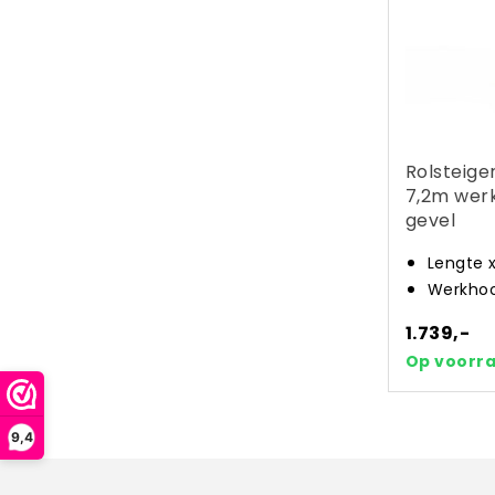
Rolsteige
7,2m wer
gevel
Lengte 
Werkhoo
1.739,-
Op voorr
9,4