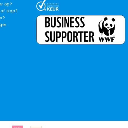
er op?
 of trap?
er?
iger