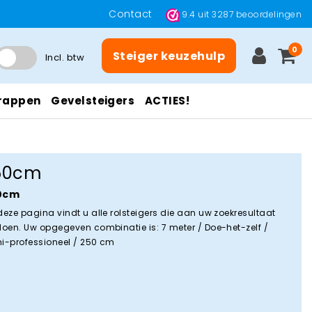
Contact
9.4
uit
3287
beoordelingen
0
Steiger keuzehulp
Incl. btw
rappen
Gevelsteigers
ACTIES!
50cm
0cm
deze pagina vindt u alle rolsteigers die aan uw zoekresultaat
doen. Uw opgegeven combinatie is: 7 meter / Doe-het-zelf /
i-professioneel / 250 cm