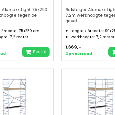
r Alumexx Light 75x250
Rolsteiger Alumexx Lig
khoogte tegen de
7,2m werkhoogte tege
gevel
x Breedte: 75x250 cm
Lengte x Breedte: 90x
gte: 7,2 meter
Werkhoogte: 7,2 meter
1.669,-
Bestel
aad
Op voorraad