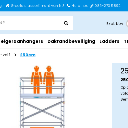
g!
Grootste assortiment van NL!
Hulp nodig? 085-273 5892
Excl. btw
teigeraanhangers
Dakrandbeveiliging
Ladders
T
-zelf
250cm
2
25
Op 
vol
Sem