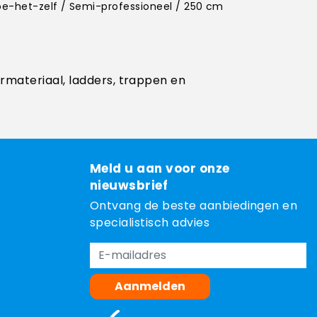
Doe-het-zelf / Semi-professioneel / 250 cm
ermateriaal, ladders, trappen en
Meld u aan voor onze
nieuwsbrief
Ontvang de beste aanbiedingen en
specialistisch advies
Aanmelden