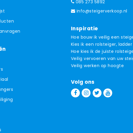
085 273 5892
jst
info@steigerverkoop.nl
oducten
Inspiratie
aanvragen
Hoe bouw ik veilig een steig
Kies ik een rolsteiger, ladder
ën
Hoe kies ik de juiste rolsteig
Veilig vervoeren van uw ste
Veilig werken op hoogte
rs
iaal
Volg ons
angers
liging
s