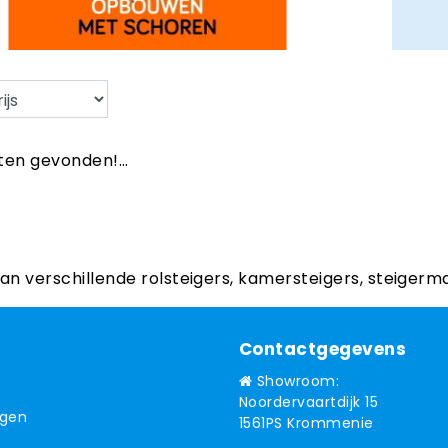
en gevonden!...
aan verschillende rolsteigers, kamersteigers, steigerm
Contactgegevens
Showroom:
Noordervaartdijk 15
ngen
1561PS Krommenie