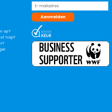
Aanmelden
er op?
 of trap?
er?
iger