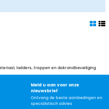
ateriaal, ladders, trappen en dakrandbeveiliging
Meld u aan voor onze
nieuwsbrief
Ontvang de beste aanbiedingen en
specialistisch advies