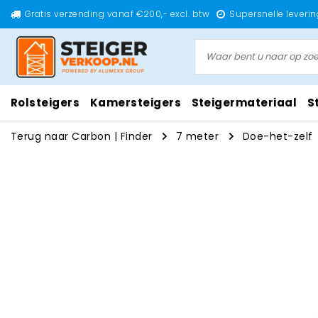
Gratis verzending vanaf €200,- excl. btw
Supersnelle leverin
Rolsteigers
Kamersteigers
Steigermateriaal
S
Terug naar Carbon
|
Finder
7 meter
Doe-het-zelf