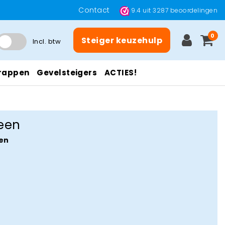
Contact
9.4
uit
3287
beoordelingen
0
Steiger keuzehulp
Incl. btw
rappen
Gevelsteigers
ACTIES!
een
en