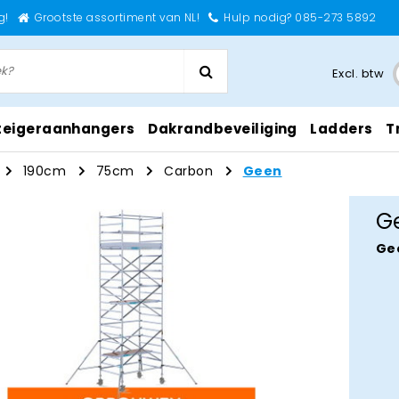
g!
Grootste assortiment van NL!
Hulp nodig? 085-273 5892
Excl. btw
teigeraanhangers
Dakrandbeveiliging
Ladders
T
190cm
75cm
Carbon
Geen
G
Ge