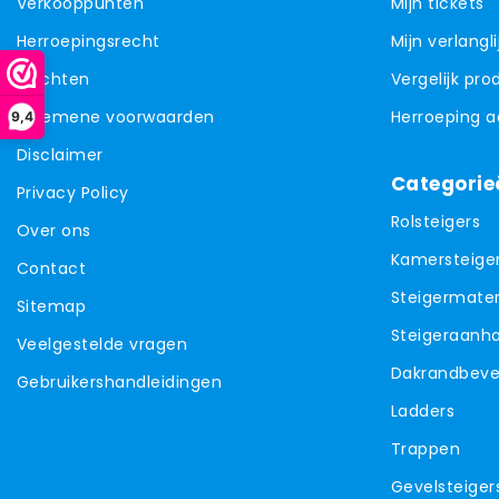
Verkooppunten
Mijn tickets
Herroepingsrecht
Mijn verlangli
Klachten
Vergelijk pr
Algemene voorwaarden
Herroeping 
9,4
Disclaimer
Categorie
Privacy Policy
Rolsteigers
Over ons
Kamersteige
Contact
Steigermater
Sitemap
Steigeraanh
Veelgestelde vragen
Dakrandbevei
Gebruikershandleidingen
Ladders
Trappen
Gevelsteiger