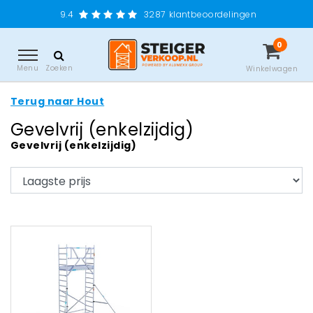
9.4
3287
klantbeoordelingen
0
Menu
Zoeken
Winkelwagen
Terug naar Hout
Gevelvrij (enkelzijdig)
Gevelvrij (enkelzijdig)