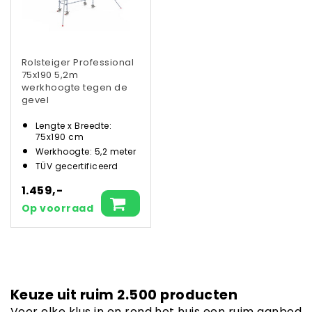
Rolsteiger Professional
75x190 5,2m
werkhoogte tegen de
gevel
Lengte x Breedte:
75x190 cm
Werkhoogte: 5,2 meter
TÜV gecertificeerd
1.459,-
Op voorraad
Keuze uit ruim 2.500 producten
Voor elke klus in en rond het huis een ruim aanbod