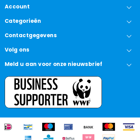
Account
Categorieën
Contactgegevens
Volg ons
Meld u aan voor onze nieuwsbrief