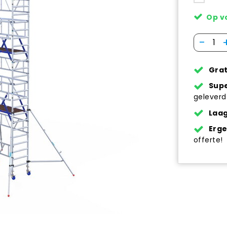
Op v
-
Grat
Supe
geleverd
Laag
Erg
offerte!