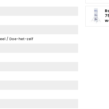
R
7
w
eel / Doe-het-zelf