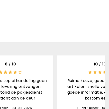
10
/ 10
g geen
Ruime keuze, goede beschrijving
gen
artikelen, snelle verzending met
enst
goede informatie, goed verpakt,
r
kortom een 10!
Hilda Kuijper - 03-08-2026