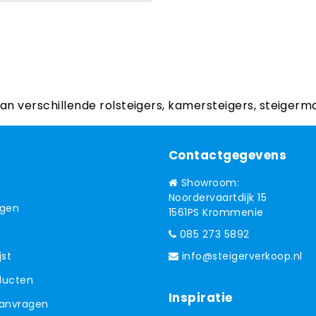
aan verschillende rolsteigers, kamersteigers, steigerm
Contactgegevens
Showroom:
Noordervaartdijk 15
ngen
1561PS Krommenie
085 273 5892
jst
info@steigerverkoop.nl
oducten
Inspiratie
aanvragen