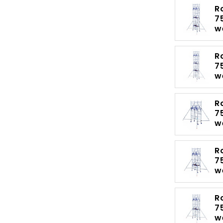
R
7
w
R
7
w
R
7
w
R
7
w
R
7
w