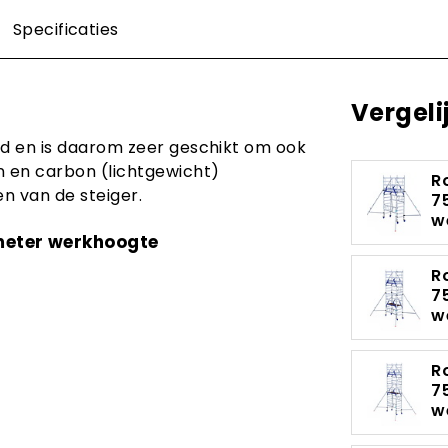
Specificaties
Vergeli
id en is daarom zeer geschikt om ook
n en carbon (lichtgewicht)
R
en van de steiger.
7
w
 meter werkhoogte
R
7
w
R
7
w