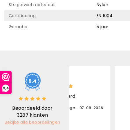
Steigerwiel materiaal:
Nylon
Certificering:
EN 1004
Garantie:
5 jaar
10
/ 10
10
/ 1
9.4
9,4
Snel geleverd
Uitstekende 
Beoordeeld door
n Brand Horninge - 07-08-2026
Karl Bruninx - 
3287
klanten
Bekijke alle beoordelingen