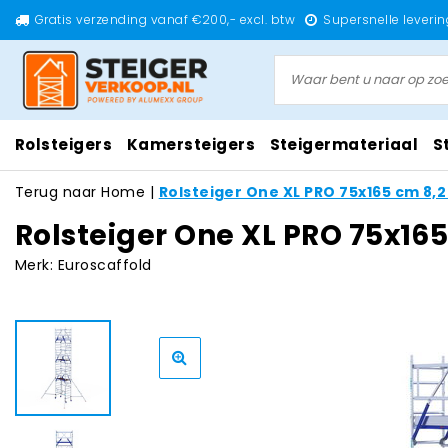
Gratis verzending vanaf €200,- excl. btw
Supersnelle leverin
Rolsteigers
Kamersteigers
Steigermateriaal
S
Terug naar Home
|
Rolsteiger One XL PRO 75x165 cm 8
Rolsteiger One XL PRO 75x16
Merk:
Euroscaffold