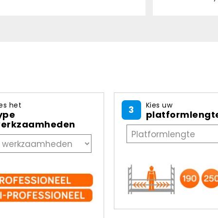
es het
Kies uw
3
ype
platformlengt
erkzaamheden