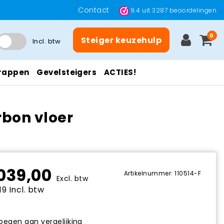
Contact
9.4
uit
3287
beoordelingen
0
Steiger keuzehulp
Incl. btw
rappen
Gevelsteigers
ACTIES!
rbon vloer
039,00
Artikelnummer: 110514-F
Excl. btw
9 Incl. btw
egen aan vergelijking