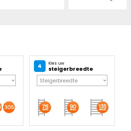
Kies uw
4
e
steigerbreedte