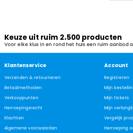
Keuze uit ruim 2.500 producten
Voor elke klus in en rond het huis een ruim aanbod 
Klantenservice
Account
Verzenden & retourneren
Registreren
Betaalmethoden
Mijn bestelli
Verkooppunten
Mijn tickets
Herroepingsrecht
Mijn verlangli
Klachten
Vergelijk pr
Algemene voorwaarden
Herroeping 