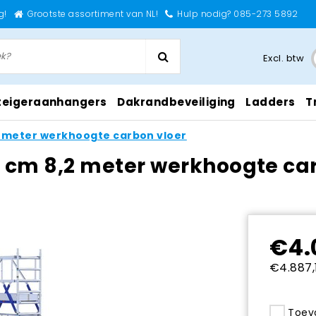
g!
Grootste assortiment van NL!
Hulp nodig? 085-273 5892
Excl. btw
teigeraanhangers
Dakrandbeveiliging
Ladders
T
,2 meter werkhoogte carbon vloer
5 cm 8,2 meter werkhoogte ca
€4.
€4.887,1
Toevo