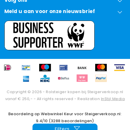
Meld u aan voor onze nieuwsbrief
Copyright © 2026 - Rolsteiger kopen bij Steigerverkoop.nl
vanaf € 250,- - All rights reserved - Realization
InStijl Media
Beoordeling op
Webwinkel Keur
voor Steigerverkoop.nl:
9.4/10 (3288 beoordelingen)
Filters