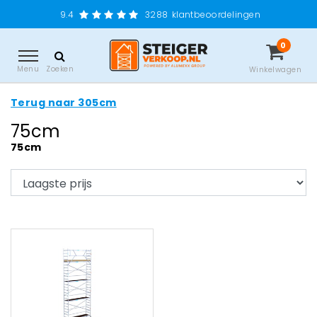
9.4
3288
klantbeoordelingen
0
Menu
Zoeken
Winkelwagen
Terug naar 305cm
75cm
75cm