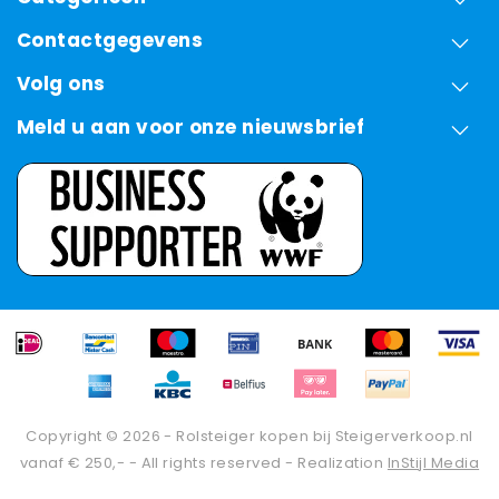
Contactgegevens
Volg ons
Meld u aan voor onze nieuwsbrief
Copyright © 2026 - Rolsteiger kopen bij Steigerverkoop.nl
vanaf € 250,- - All rights reserved - Realization
InStijl Media