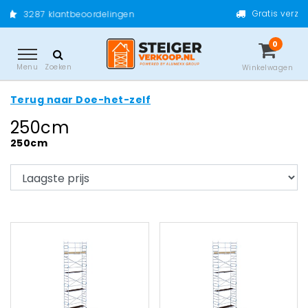
Gratis verzending vanaf €200,- excl.
lingen
0
Menu
Zoeken
Winkelwagen
Terug naar Doe-het-zelf
250cm
250cm