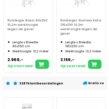
Rolsteiger Basic 90x250
Rolsteiger Alumexx Extra
10,2m werkhoogte
135x250 10,2m
tegen de gevel
werkhoogte tegen de
gevel
Lengte x Breedte:
Lengte x Breedte:
90x250 cm
135x250 cm
Werkhoogte: 10,2 meter
Werkhoogte: 10,2 meter
2.969,-
3.159,-
Op voorraad
Op voorraad
Gratis verzending vanaf €200,- ex
beoordelingen