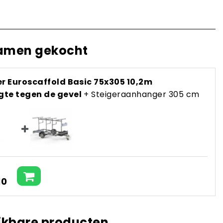
amen gekocht
er Euroscaffold Basic 75x305 10,2m
te tegen de gevel
+ Steigeraanhanger 305 cm
10
jkbare producten