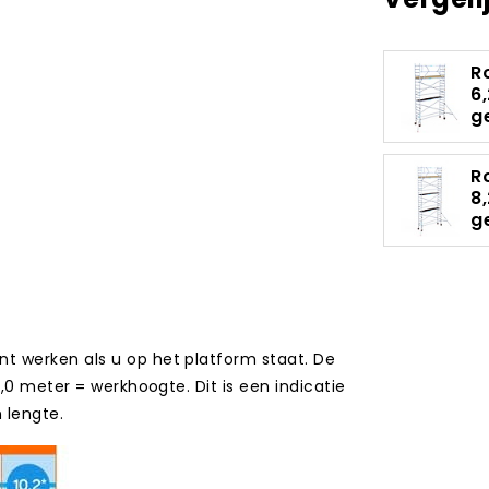
R
6
g
R
8
g
t werken als u op het platform staat. De
,0 meter = werkhoogte. Dit is een indicatie
n lengte.