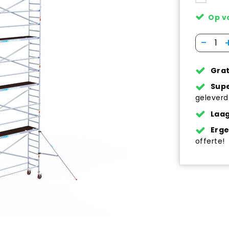
Op v
-
Grat
Supe
geleverd
Laag
Erg
offerte!