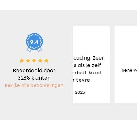
10
/ 10
10
/ 10
9.4
it/prijs verhouding. Zeer
Snel gelev
sen en zelfs als je zelf
Beoordeeld door
Rene van den Brand Horni
de bestelling doet komt
3288
klanten
d. Ik ben zeer tevre
Bekijke alle beoordelingen
n Nunen - 07-08-2026