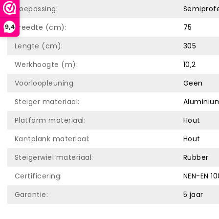
Toepassing:
Semiprofe
Breedte (cm):
75
9,4
Lengte (cm):
305
Werkhoogte (m):
10,2
Voorloopleuning:
Geen
Steiger materiaal:
Aluminiu
Platform materiaal:
Hout
Kantplank materiaal:
Hout
Steigerwiel materiaal:
Rubber
Certificering:
NEN-EN 10
Garantie:
5 jaar