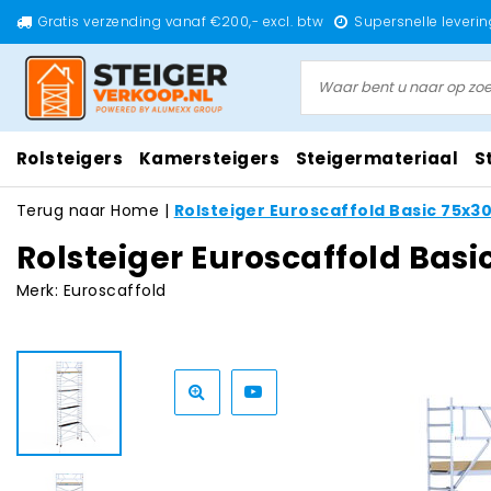
Gratis verzending vanaf €200,- excl. btw
Supersnelle leverin
Rolsteigers
Kamersteigers
Steigermateriaal
S
Terug naar Home
|
Rolsteiger Euroscaffold Basic 75x3
Rolsteiger Euroscaffold Bas
Merk:
Euroscaffold