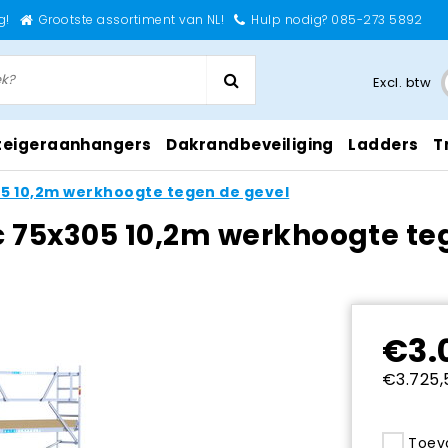
g!
Grootste assortiment van NL!
Hulp nodig? 085-273 5892
Excl. btw
teigeraanhangers
Dakrandbeveiliging
Ladders
T
05 10,2m werkhoogte tegen de gevel
ic 75x305 10,2m werkhoogte te
€3.
€3.725,5
Toevo