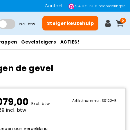
Contact
9.4
uit
3288
beoordelingen
0
Steiger keuzehulp
Incl. btw
rappen
Gevelsteigers
ACTIES!
gen de gevel
079,00
Artikelnummer: 30122-B
Excl. btw
9 Incl. btw
egen aan vergelijking