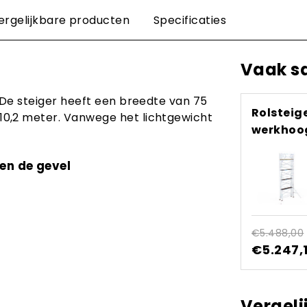
ergelijkbare producten
Specificaties
Vaak s
 De steiger heeft een breedte van 75
Rolsteig
10,2 meter. Vanwege het lichtgewicht
werkhoog
en de gevel
€5.488,00
€5.247,
Vergeli