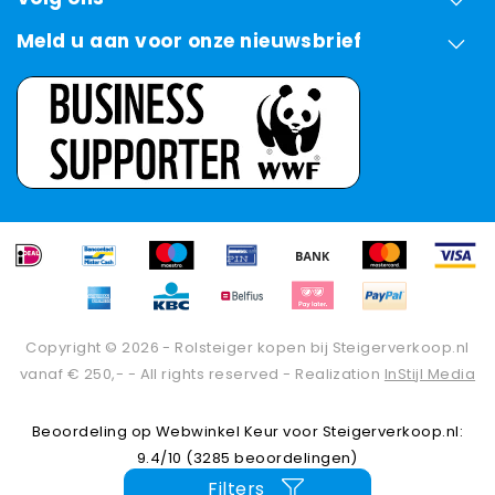
Meld u aan voor onze nieuwsbrief
Copyright © 2026 - Rolsteiger kopen bij Steigerverkoop.nl
vanaf € 250,- - All rights reserved - Realization
InStijl Media
Beoordeling op
Webwinkel Keur
voor Steigerverkoop.nl:
9.4/10 (3285 beoordelingen)
Filters