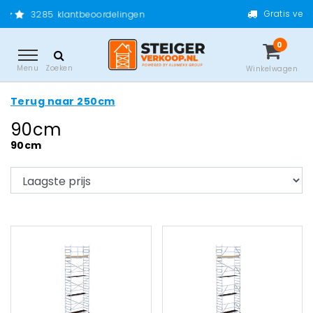
Gratis verzending vanaf €
antbeoordelingen
0
Menu
Zoeken
Winkelwagen
Terug naar 250cm
90cm
90cm