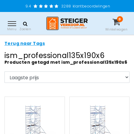
9.4
3288
klantbeoordelingen
0
Menu
Zoeken
Winkelwagen
Terug naar Tags
ism_professional135x190x6
Producten getagd met ism_professional135x190x6