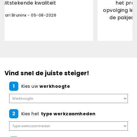
liteit
het product is top afhan
opvolging levering ontvangen
08-2026
de pakjesdienst onverwach
Danny Leon - 03-08-
Vind snel de juiste steiger!
1
Kies uw
werkhoogte
2
Kies het
type werkzaamheden