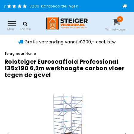
Gratis verzending vanaf 
klantbeoordelingen
0
Menu
Zoeken
Winkelwagen
Gratis verzending vanaf €200,- excl. btw
Terug naar Home
Rolsteiger Euroscaffold Professional
135x190 6,2m werkhoogte carbon vloer
tegen de gevel