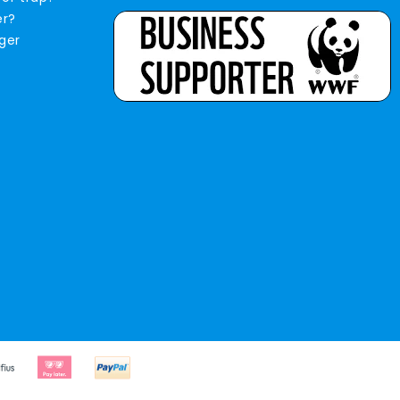
er?
iger