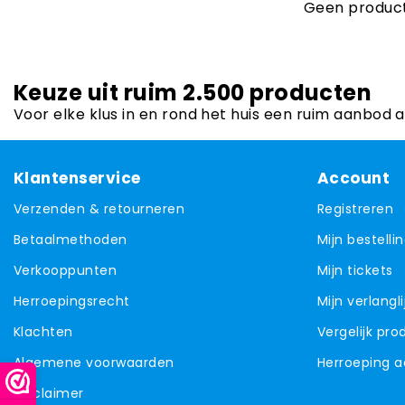
Geen product
Keuze uit ruim 2.500 producten
Voor elke klus in en rond het huis een ruim aanbod 
Klantenservice
Account
Verzenden & retourneren
Registreren
Betaalmethoden
Mijn bestelli
Verkooppunten
Mijn tickets
Herroepingsrecht
Mijn verlangli
Klachten
Vergelijk pr
Algemene voorwaarden
Herroeping 
Disclaimer