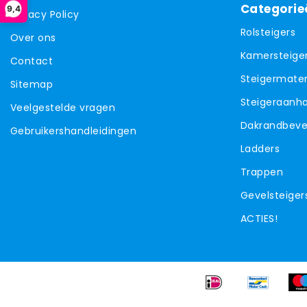
Categorie
9,4
Privacy Policy
Rolsteigers
Over ons
Kamersteige
Contact
Steigermater
Sitemap
Steigeraanh
Veelgestelde vragen
Dakrandbevei
Gebruikershandleidingen
Ladders
Trappen
Gevelsteiger
ACTIES!