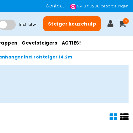
Contact
9.4
uit
3286
beoordelingen
0
Steiger keuzehulp
Incl. btw
rappen
Gevelsteigers
ACTIES!
anhanger incl rolsteiger 14,2m