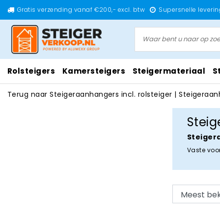
Gratis verzending vanaf €200,- excl. btw
Supersnelle leverin
Rolsteigers
Kamersteigers
Steigermateriaal
S
Terug naar Steigeraanhangers incl. rolsteiger
|
Steigeraan
Steig
Steigera
Vaste voor