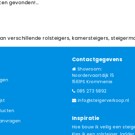
en gevonden!...
aan verschillende rolsteigers, kamersteigers, steigerm
Contactgegevens
Showroom:
Noordervaartdijk 15
ngen
1561PS Krommenie
085 273 5892
jst
info@steigerverkoop.nl
oducten
Inspiratie
aanvragen
Hoe bouw ik veilig een steig
Kies ik een rolsteiger, ladder