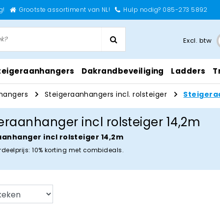
g!
Grootste assortiment van NL!
Hulp nodig? 085-273 5892
Excl. btw
teigeraanhangers
Dakrandbeveiliging
Ladders
T
hangers
Steigeraanhangers incl. rolsteiger
Steigera
eraanhanger incl rolsteiger 14,2m
anhanger incl rolsteiger 14,2m
deelprijs: 10% korting met combideals.