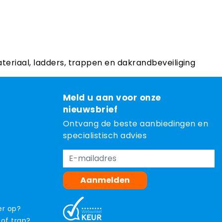
ateriaal, ladders, trappen en dakrandbeveiliging
Meld u aan voor onze
nieuwsbrief
Ontvang de beste aanbiedingen en
specialistisch advies
Aanmelden
er op?
 of trap?