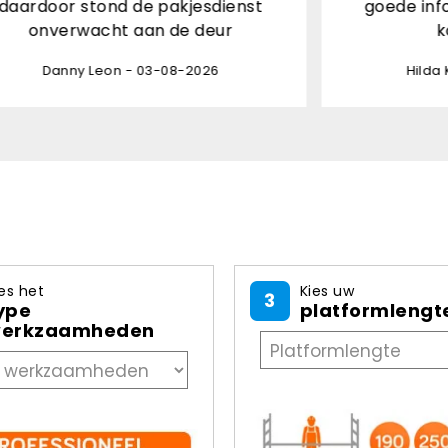
pakjesdienst
goede informatie, goed verpa
 de deur
kortom een 10!
-08-2026
Hilda Kuijper - 03-08-2026
es het
Kies uw
3
ype
platformlengt
erkzaamheden