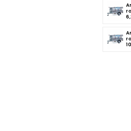
A
r
6
A
r
1