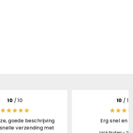
10
/ 10
ing
Erg snel en correct
met
Jack Nuiten - 27-07-2026