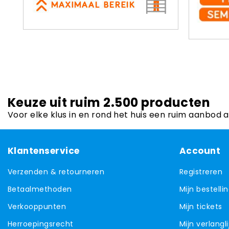
Keuze uit ruim 2.500 producten
Voor elke klus in en rond het huis een ruim aanbod 
Klantenservice
Account
Verzenden & retourneren
Registreren
Betaalmethoden
Mijn bestelli
Verkooppunten
Mijn tickets
Herroepingsrecht
Mijn verlangli