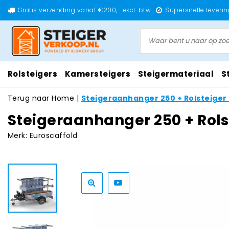
Gratis verzending vanaf €200,- excl. btw
Supersnelle leverin
Rolsteigers
Kamersteigers
Steigermateriaal
S
Terug naar Home
|
Steigeraanhanger 250 + Rolsteiger
Steigeraanhanger 250 + Rols
Merk:
Euroscaffold