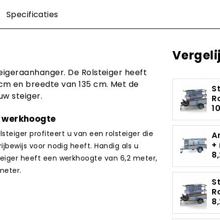
Specificaties
Vergeli
teigeraanhanger. De Rolsteiger heeft
 cm en breedte van 135 cm. Met de
S
uw steiger.
R
1
r werkhoogte
teiger profiteert u van een rolsteiger die
A
+
ijbewijs voor nodig heeft. Handig als u
8
steiger heeft een werkhoogte van 6,2 meter,
meter.
S
R
8