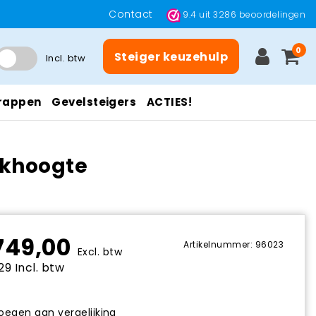
Contact
9.4
uit
3286
beoordelingen
0
Steiger keuzehulp
Incl. btw
rappen
Gevelsteigers
ACTIES!
rkhoogte
749,00
Artikelnummer: 96023
Excl. btw
29 Incl. btw
egen aan vergelijking