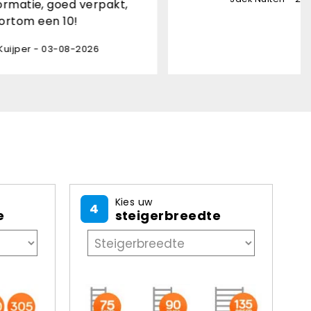
kt,
Kies uw
4
e
steigerbreedte