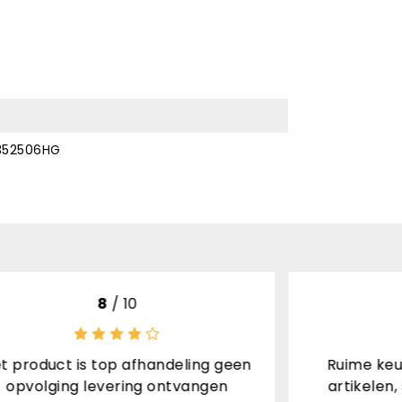
352506HG
10
/ 10
handeling geen
Ruime keuze, goede beschrijv
g ontvangen
artikelen, snelle verzending 