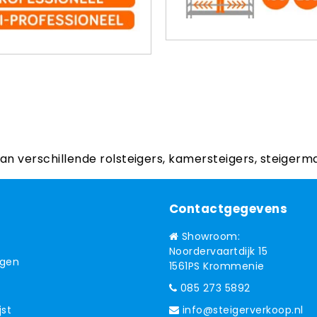
aan verschillende rolsteigers, kamersteigers, steigerm
Contactgegevens
Showroom:
Noordervaartdijk 15
ngen
1561PS Krommenie
085 273 5892
jst
info@steigerverkoop.nl