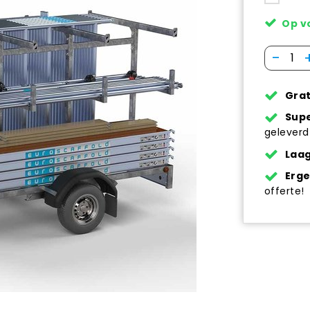
Op v
-
Grat
Supe
geleverd
Laag
Erg
offerte!