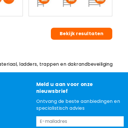
Bekijk resultaten
ateriaal, ladders, trappen en dakrandbeveiliging
Meld u aan voor onze
nieuwsbrief
Ontvang de beste aanbiedingen en
specialistisch advies