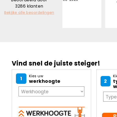
daardoor stond de 
3286
klanten
onverwacht aan
Bekijke alle beoordelingen
Danny Leon - 03
Vind snel de juiste steiger!
Kies uw
Ki
1
werkhoogte
2
t
w