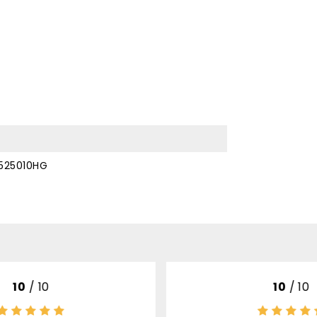
525010HG
10
/ 10