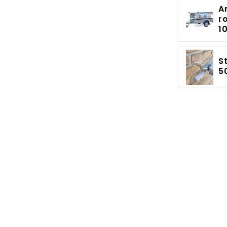
A
r
1
S
5