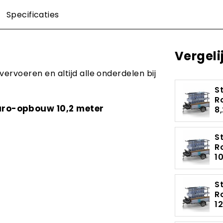
Specificaties
Vergeli
ervoeren en altijd alle onderdelen bij
S
R
Euro-opbouw 10,2 meter
8
S
R
1
S
R
1