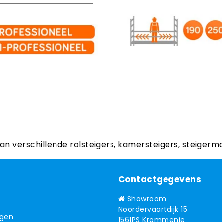
aan verschillende rolsteigers, kamersteigers, steigerm
Contactgegevens
Showroom:
Noordervaartdijk 15
ngen
1561PS Krommenie