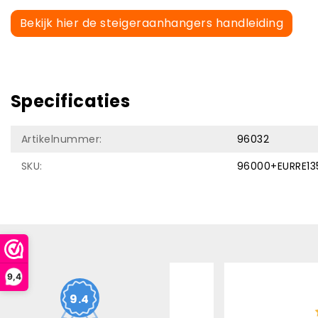
Bekijk hier de steigeraanhangers handleiding
Specificaties
Artikelnummer:
96032
SKU:
96000+EURRE13
9,4
8
/ 10
10
/ 10
9.4