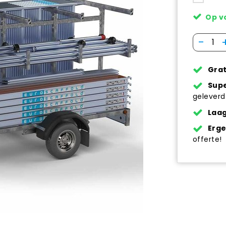
Op v
-
Grat
Supe
geleverd
Laag
Erg
offerte!