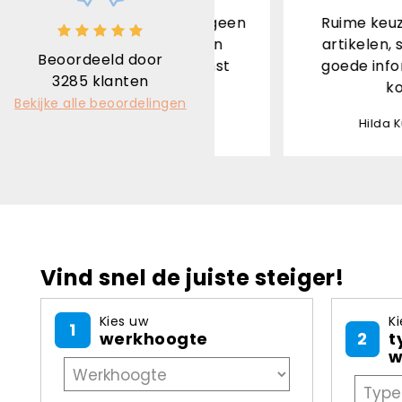
 is top afhandeling geen
Ruime keuze, goede 
g levering ontvangen
artikelen, snelle v
Beoordeeld door
stond de pakjesdienst
goede informatie, g
3285
klanten
wacht aan de deur
kortom een
Bekijke alle beoordelingen
 Leon - 03-08-2026
Hilda Kuijper - 0
Vind snel de juiste steiger!
Kies uw
Ki
1
werkhoogte
2
t
w