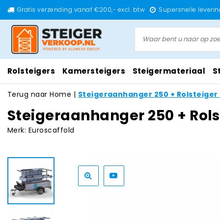
Gratis verzending vanaf €200,- excl. btw
Supersnelle leverin
Rolsteigers
Kamersteigers
Steigermateriaal
S
Terug naar Home
|
Steigeraanhanger 250 + Rolsteiger
Steigeraanhanger 250 + Rols
Merk:
Euroscaffold