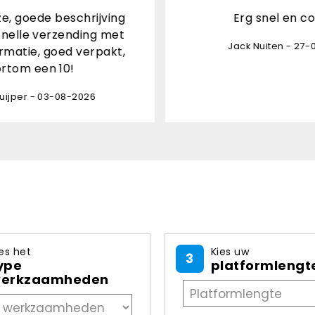
beschrijving
Erg snel en correct
erzending met
Jack Nuiten - 27-07-2026
oed verpakt,
 10!
3-08-2026
es het
Kies uw
3
ype
platformlengt
erkzaamheden