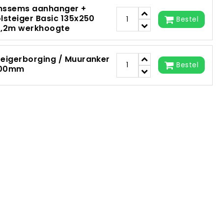
nssems aanhanger +
olsteiger Basic 135x250
Bestel
0,2m werkhoogte
teigerborging / Muuranker
Bestel
00mm