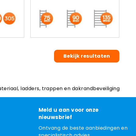
Bekijk resultaten
ateriaal, ladders, trappen en dakrandbeveiliging
Meld u aan voor onze
nieuwsbrief
Ontvang de beste aanbiedingen en
specialistisch advies