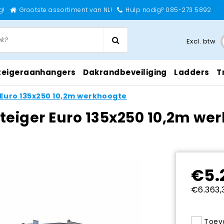
g!
Grootste assortiment van NL!
Hulp nodig? 085-273 5892
Excl. btw
teigeraanhangers
Dakrandbeveiliging
Ladders
T
 Euro 135x250 10,2m werkhoogte
teiger Euro 135x250 10,2m we
€5.
€6.363,3
Toevo