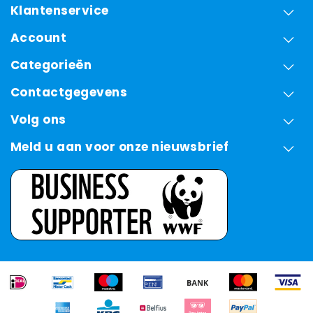
Klantenservice
Account
Categorieën
Contactgegevens
Volg ons
Meld u aan voor onze nieuwsbrief