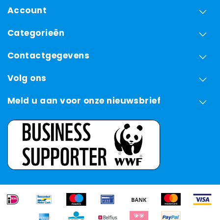
Account
Categorieën
Contactgegevens
Volg ons
Meld u aan voor onze nieuwsbrief