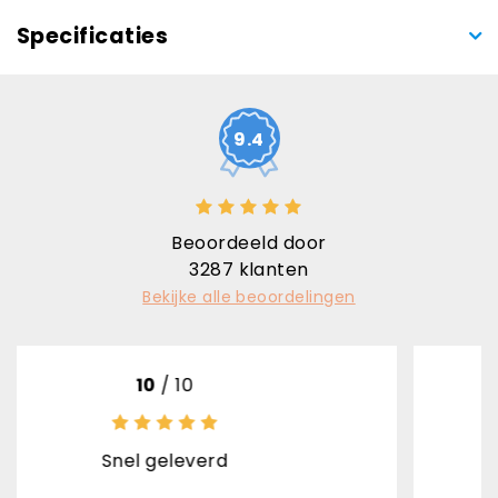
Specificaties
9.4
Beoordeeld door
3287
klanten
Bekijke alle beoordelingen
/ 10
10
/ 
eleverd
Uitstekende 