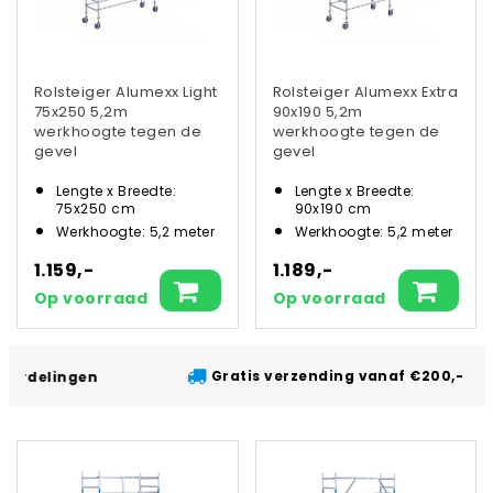
Rolsteiger Alumexx Light
Rolsteiger Alumexx Extra
75x250 5,2m
90x190 5,2m
werkhoogte tegen de
werkhoogte tegen de
gevel
gevel
Lengte x Breedte:
Lengte x Breedte:
75x250 cm
90x190 cm
Werkhoogte: 5,2 meter
Werkhoogte: 5,2 meter
1.159,-
1.189,-
Op voorraad
Op voorraad
Gratis verzending vanaf €200,- excl. btw
n