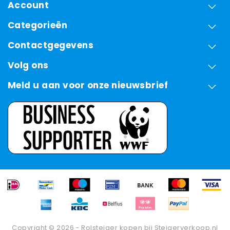
Account
Categorieën
Contactgegevens
Volg ons
Meld u aan voor onze nieuwsbrief
Copyright © 2026 - Rolsteiger kopen bij Steigerverkoop.nl