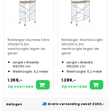
Rolsteiger Alumexx Extra
Rolsteiger Alumexx Light
135x190 5,2m
135x250 5,2m
werkhoogte tegen de
werkhoogte tegen de
gevel
gevel
Lengte x Breedte:
Lengte x Breedte:
135x190 cm
135x250 cm
Werkhoogte: 5,2 meter
Werkhoogte: 5,2 meter
1.269,-
1.289,-
Op voorraad
Op voorraad
Gratis verzending vanaf €200,- excl. btw
n