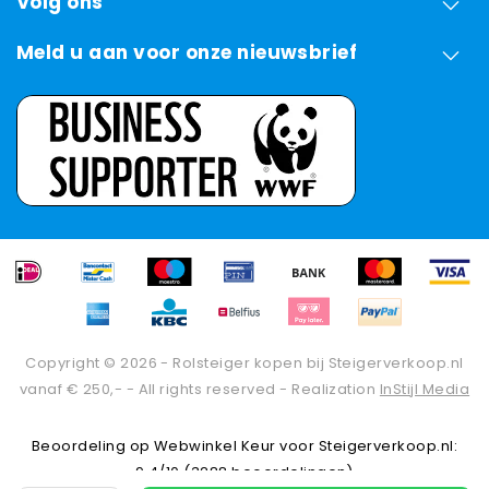
Volg ons
Meld u aan voor onze nieuwsbrief
Copyright © 2026 - Rolsteiger kopen bij Steigerverkoop.nl
vanaf € 250,- - All rights reserved - Realization
InStijl Media
Beoordeling op
Webwinkel Keur
voor Steigerverkoop.nl:
9.4/10 (3288 beoordelingen)