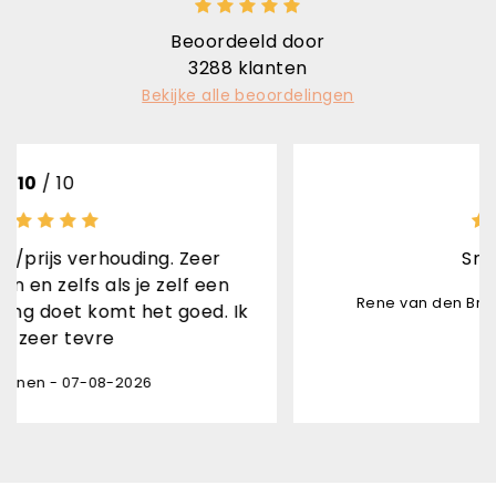
Beoordeeld door
3288
klanten
Bekijke alle beoordelingen
10
/ 10
uding. Zeer
Snel geleverd
 je zelf een
Rene van den Brand Horninge - 0
t het goed. Ik
2026