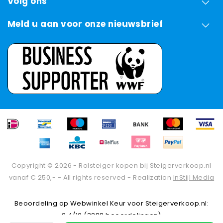
Volg ons
Meld u aan voor onze nieuwsbrief
Copyright © 2026 - Rolsteiger kopen bij Steigerverkoop.nl
vanaf € 250,- - All rights reserved - Realization
InStijl Media
Beoordeling op
Webwinkel Keur
voor Steigerverkoop.nl:
9.4/10 (3288 beoordelingen)