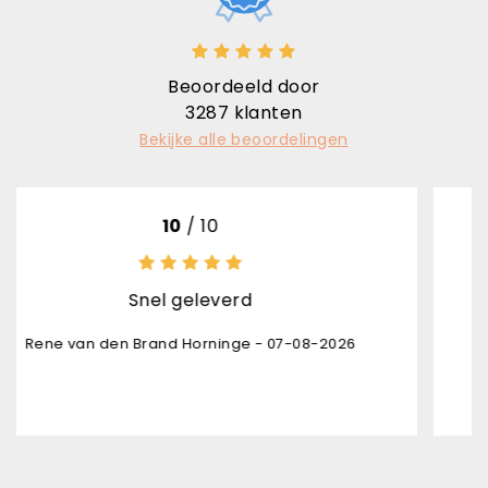
Beoordeeld door
3287
klanten
Bekijke alle beoordelingen
10
/ 10
nel geleverd
Uitstek
rand Horninge - 07-08-2026
Karl Bru