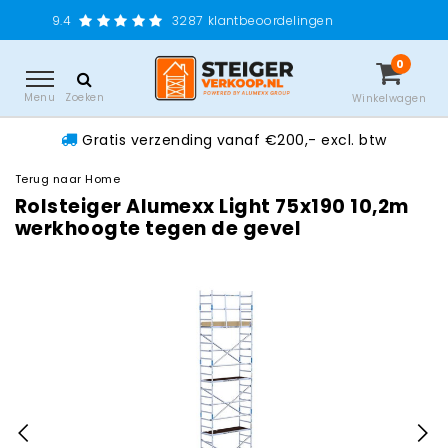
Gratis ver
3287
klantbeoordelingen
0
Menu
Zoeken
Winkelwagen
Gratis verzending vanaf €200,- excl. btw
Terug naar Home
Rolsteiger Alumexx Light 75x190 10,2m
werkhoogte tegen de gevel