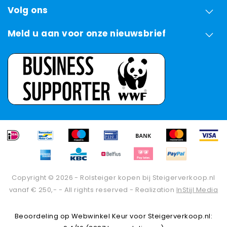
Volg ons
Meld u aan voor onze nieuwsbrief
Copyright © 2026 - Rolsteiger kopen bij Steigerverkoop.nl
vanaf € 250,- - All rights reserved - Realization
InStijl Media
Beoordeling op
Webwinkel Keur
voor Steigerverkoop.nl: