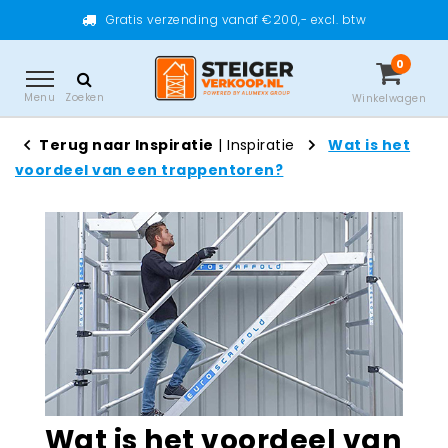
Gratis verzending vanaf €200,- excl. btw
0
Menu
Zoeken
Winkelwagen
Terug naar Inspiratie
|
Inspiratie
Wat is het
voordeel van een trappentoren?
Wat is het voordeel van