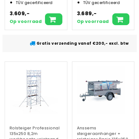
TÜV gecertificeerd
TÜV gecertificeerd
3.609,-
3.689,-
Op voorraad
Op voorraad
Gratis verzending vanaf €200,- excl. btw
Rolsteiger Professional
Anssems
135x250 8,2m
steigeraanhanger +