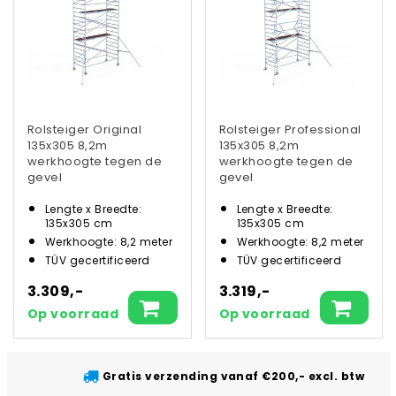
Rolsteiger Original
Rolsteiger Professional
135x305 8,2m
135x305 8,2m
werkhoogte tegen de
werkhoogte tegen de
gevel
gevel
Lengte x Breedte:
Lengte x Breedte:
135x305 cm
135x305 cm
Werkhoogte: 8,2 meter
Werkhoogte: 8,2 meter
TÜV gecertificeerd
TÜV gecertificeerd
3.309,-
3.319,-
Op voorraad
Op voorraad
Gratis verzending vanaf €200,- excl. btw