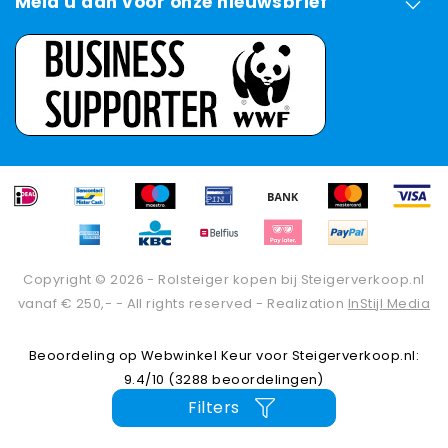
Meld u aan voor onze nieuwsbrief
Copyright © 2026 - Rolsteiger kopen bij Steigerverkoop.nl
vanaf € 250,- - All rights reserved - Realization
InStijl Media
Beoordeling op
Webwinkel Keur
voor Steigerverkoop.nl:
9.4/10 (3288 beoordelingen)
Filters