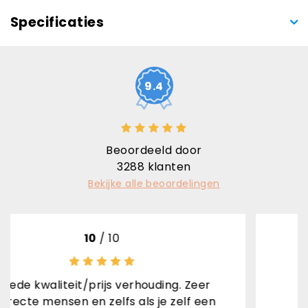
Specificaties
9.4
Beoordeeld door
3288
klanten
Bekijke alle beoordelingen
/ 10
10
/ 
ijs verhouding. Zeer
Snel gel
zelfs als je zelf een