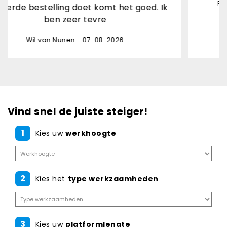
Rene van den Brand Ho
doet komt het goed. Ik
er tevre
n - 07-08-2026
Vind snel de juiste steiger!
1
Kies uw
werkhoogte
2
Kies het
type werkzaamheden
3
Kies uw
platformlengte