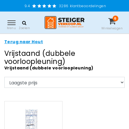
9.4
3286
klantbeoordelingen
0
Menu
Zoeken
Winkelwagen
Terug naar Hout
Vrijstaand (dubbele
voorloopleuning)
Vrijstaand (dubbele voorloopleuning)