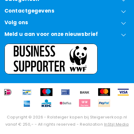
Contactgegevens
Volg ons
Meld u aan voor onze nieuwsbrief
Copyright © 2026 - Rolsteiger kopen bij Steigerverkoop.nl
vanaf € 250,- - All rights reserved - Realization
InStijl Media