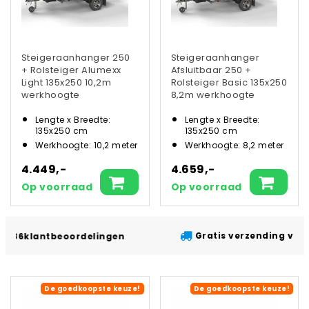
Steigeraanhanger 250
Steigeraanhanger
+ Rolsteiger Alumexx
Afsluitbaar 250 +
Light 135x250 10,2m
Rolsteiger Basic 135x250
werkhoogte
8,2m werkhoogte
Lengte x Breedte:
Lengte x Breedte:
135x250 cm
135x250 cm
Werkhoogte: 10,2 meter
Werkhoogte: 8,2 meter
4.449,-
4.659,-
Op voorraad
Op voorraad
Gratis verzending vanaf €200,- excl. bt
elingen
De goedkoopste keuze!
De goedkoopste keuze!