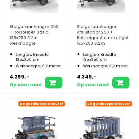
Steigeraanhanger 250
Steigeraanhanger
+ Rolsteiger Basic
Afsluitbaar 250 +
135x250 8,2m
Rolsteiger Alumexx Light
werkhoogte
135x250 8,2m
werkhoogte
Lengte x Breedte:
Lengte x Breedte:
135x250 cm
135x250 cm
Werkhoogte: 8,2 meter
Werkhoogte: 8,2 meter
4.259,-
4.349,-
Op voorraad
Op voorraad
De goedkoopste keuze!
De goedkoopste keuze!