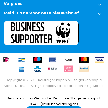
Volg ons
Meld u aan voor onze nieuwsbrief
Copyright © 2026 - Rolsteiger kopen bij Steigerverkoop.nl
vanaf € 250,- - All rights reserved - Realization
InStijl Media
Beoordeling op
Webwinkel Keur
voor Steigerverkoop.nl:
9.4/10 (3288 beoordelingen)