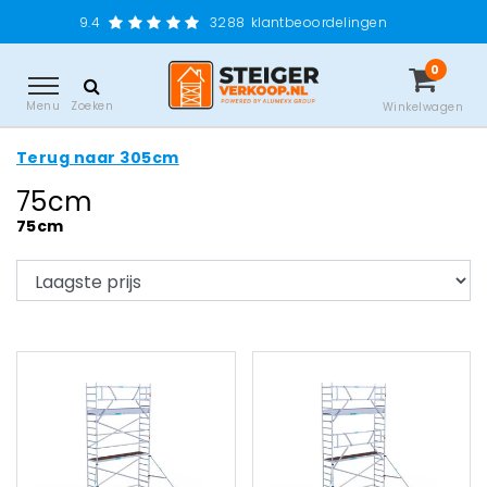
9.4
3288
klantbeoordelingen
0
Menu
Zoeken
Winkelwagen
Terug naar 305cm
75cm
75cm