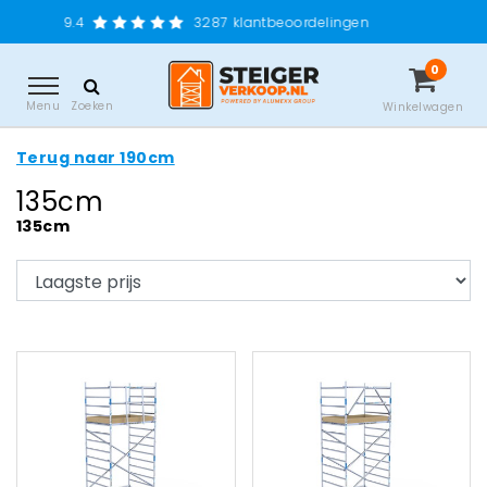
Gr
3287
klantbeoordelingen
0
Menu
Zoeken
Winkelwagen
Terug naar 190cm
135cm
135cm