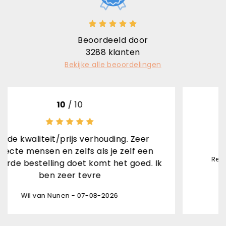
Beoordeeld door
3288
klanten
Bekijke alle beoordelingen
 10
10
/ 1
js verhouding. Zeer
Snel gele
elfs als je zelf een
Rene van den Brand Horn
oet komt het goed. Ik
r tevre
- 07-08-2026