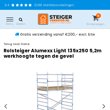
Gratis verzending 
3288
klantbeoordelingen
0
Menu
Zoeken
Winkelwagen
Gratis verzending vanaf €200,- excl. btw
Terug naar Home
Rolsteiger Alumexx Light 135x250 5,2m
werkhoogte tegen de gevel