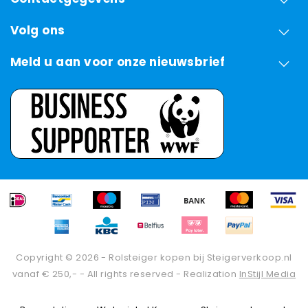
Volg ons
Meld u aan voor onze nieuwsbrief
Copyright © 2026 - Rolsteiger kopen bij Steigerverkoop.nl
vanaf € 250,- - All rights reserved - Realization
InStijl Media