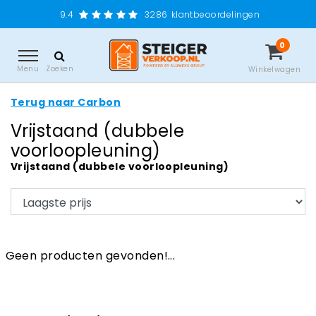
9.4
3286
klantbeoordelingen
0
Menu
Zoeken
Winkelwagen
Terug naar Carbon
Vrijstaand (dubbele
voorloopleuning)
Vrijstaand (dubbele voorloopleuning)
Geen producten gevonden!...