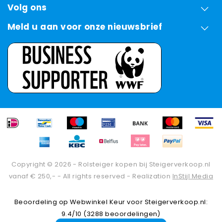
Volg ons
Meld u aan voor onze nieuwsbrief
Copyright © 2026 - Rolsteiger kopen bij Steigerverkoop.nl
vanaf € 250,- - All rights reserved - Realization
InStijl Media
Beoordeling op
Webwinkel Keur
voor Steigerverkoop.nl:
9.4/10 (3288 beoordelingen)