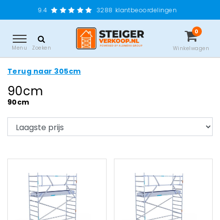
9.4
3288
klantbeoordelingen
0
Menu
Zoeken
Winkelwagen
Terug naar 305cm
90cm
90cm