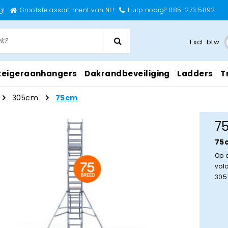
g!
Grootste assortiment van NL!
Hulp nodig? 085-273 5892
Excl. btw
teigeraanhangers
Dakrandbeveiliging
Ladders
T
305cm
75cm
7
75
Op 
vol
305