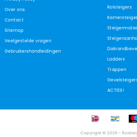
Rolsteigers
Over ons
Kamersteige
Contact
Steigermater
Sitemap
Steigeraanh
Veelgestelde vragen
Dakrandbevei
Gebruikershandleidingen
Ladders
Trappen
Gevelsteiger
ACTIES!
Copyright © 2026 - Rolstei