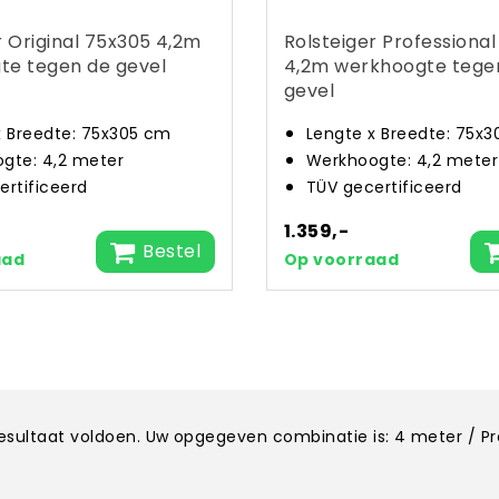
r Original 75x305 4,2m
Rolsteiger Professiona
te tegen de gevel
4,2m werkhoogte tege
gevel
x Breedte: 75x305 cm
Lengte x Breedte: 75x
gte: 4,2 meter
Werkhoogte: 4,2 meter
ertificeerd
TÜV gecertificeerd
1.359,-
Bestel
aad
Op voorraad
kresultaat voldoen. Uw opgegeven combinatie is: 4 meter / P