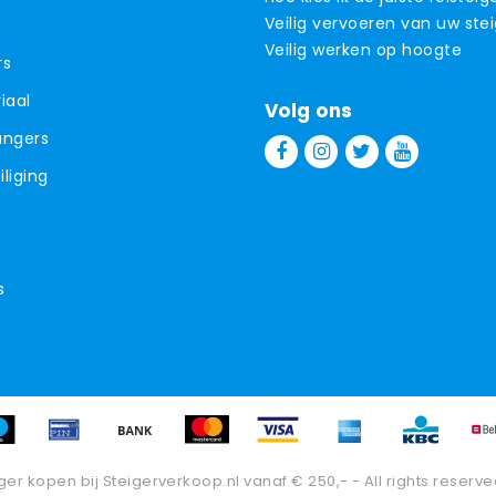
Veilig vervoeren van uw ste
Veilig werken op hoogte
rs
iaal
Volg ons
angers
liging
s
ger kopen bij Steigerverkoop.nl vanaf € 250,- - All rights reserve