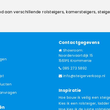
od aan verschillende rolsteigers, kamersteigers, steig
Contactgegevens
Showroom:
Noordervaartdijk 15
ngen
1561PS Krommenie
085 273 5892
jst
info@steigerverkoop.nl
oducten
Inspiratie
aanvragen
Hoe bouw ik veilig een steig
Kies ik een rolsteiger, ladder
ën
Hoe kies ik de juiste rolsteig