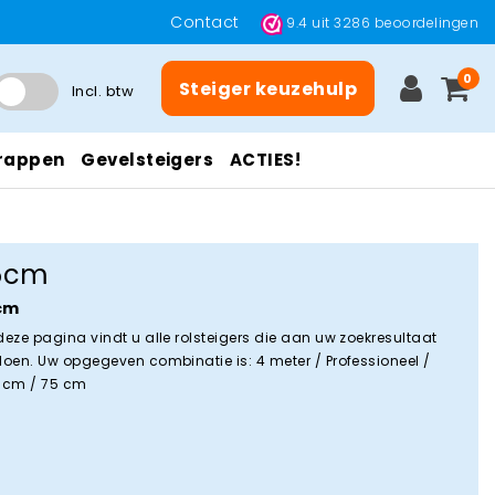
Contact
9.4
uit
3286
beoordelingen
0
Steiger keuzehulp
Incl. btw
rappen
Gevelsteigers
ACTIES!
5cm
cm
deze pagina vindt u alle rolsteigers die aan uw zoekresultaat
doen. Uw opgegeven combinatie is: 4 meter / Professioneel /
 cm / 75 cm