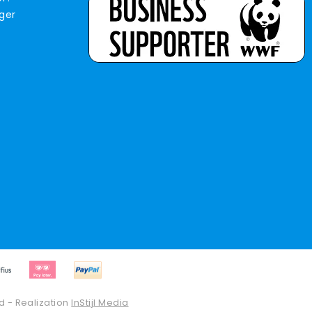
iger
d - Realization
InStijl Media