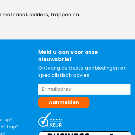
ermateriaal, ladders, trappen en
Meld u aan voor onze
nieuwsbrief
Ontvang de beste aanbiedingen en
specialistisch advies
Aanmelden
er op?
 of trap?
er?