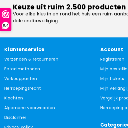
Keuze uit ruim 2.500 producten
Voor elke klus in en rond het huis een ruim aanb
dakrandbeveiliging
9,4
Klantenservice
Account
Verzenden & retourneren
Registreren
Betaalmethoden
Mijn bestelli
Verkooppunten
Mijn tickets
Herroepingsrecht
Mijn verlangli
Klachten
Vergelijk pr
Algemene voorwaarden
Herroeping 
Disclaimer
Categorie
Privacy Policy