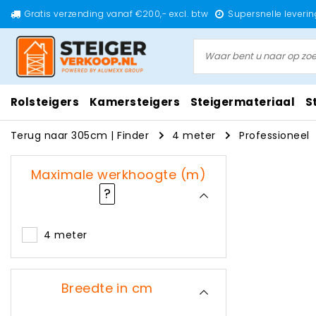
Gratis verzending vanaf €200,- excl. btw
Supersnelle leverin
Rolsteigers
Kamersteigers
Steigermateriaal
S
Terug naar 305cm
|
Finder
4 meter
Professioneel
Maximale werkhoogte (m)
?
4 meter
Breedte in cm